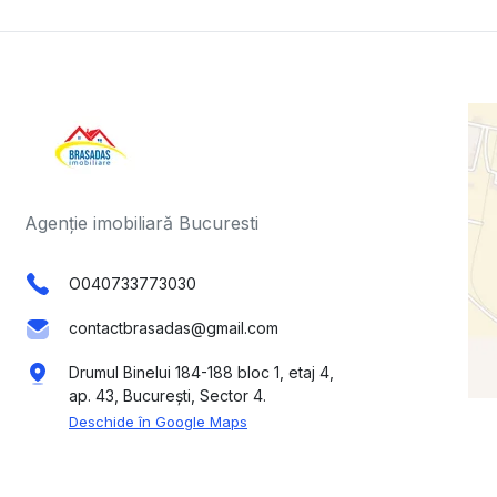
Agenție imobiliară Bucuresti
O040733773030
contactbrasadas@gmail.com
Drumul Binelui 184-188 bloc 1, etaj 4,
ap. 43, București, Sector 4.
Deschide în Google Maps