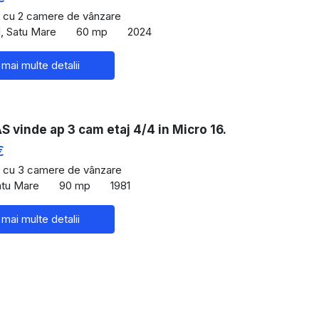
 cu 2 camere de vânzare
, Satu Mare
60 mp
2024
imentare, de servicii: farmacii, bănci, telecomunicaţii,
 mai multe detalii
 piaţa Valea Ialomiţei, cu produse în principal
.
re cu galerie de magazine
vinde ap 3 cam etaj 4/4 in Micro 16.
 Lujerului.
or şi Bulevardul Ghencea
€
 cu 3 camere de vânzare
t intersecţia Drumul Taberei / Romacierilor la 5 minute.
atu Mare
90 mp
1981
 mai multe detalii
“ autobuze de noapte
 â€“ vezi staţiile Romancierilor, 93, 232