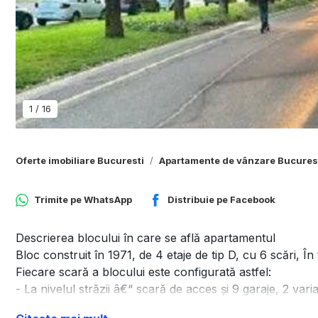
1
/
16
Oferte imobiliare Bucuresti
Apartamente de vânzare Bucures
Trimite pe
WhatsApp
Distribuie pe
Facebook
Descrierea blocului în care se află apartamentul
Bloc construit în 1971, de 4 etaje de tip D, cu 6 scări, Î
Fiecare scară a blocului este configurată astfel:
- La nivelul străzii â€“ scară de acces şi 9 garaje, 2 vari
lăţime â€“ 0,4 m). În faţa blocului 4, în spate 5 garaje.