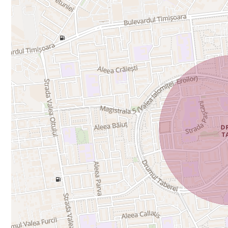
Conform releveului (vedeţi fotografie extras cadastru),
- suprafaţa utilă este de 76,77 m2
- suprafaţa totală utilăâ€“ suprafaţa utilă plus logia â€“
Încălzirea se face prin calorifere în sistem de termoficar
Podele â€“ parchet din stejar masiv, iar în restul apart
Pereţii â€“ apartamentul este tencuit şi zugrăvit, în plus
După 1990 succesiv apartamentul a fost modernizat şi î
- Ferestre termopan
- Instalaţie de aer condiţionat în sufragerie
- Uşă metalică de apartament antiefracţie, 2 yale, 2 vizo
- CATV; fibra optică; interfon.
- Contor digital energie electrică, ceasuri de apă, reparti
Apartamentul este nemobilat, dar bucătăria este funcţion
rafturi metalice de depozitat, construite pe măsură.
Garajul