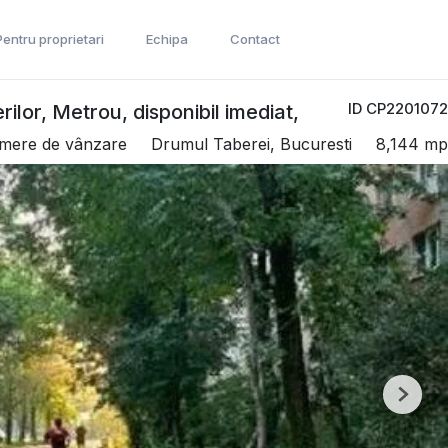
Pentru proprietari
Echipa
Contact
ID CP2201072
ilor, Metrou, disponibil imediat,
mere de vânzare
Drumul Taberei, Bucuresti
8,144 mp
Next