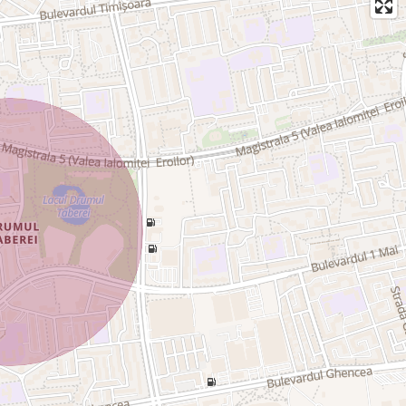
 este de 81,44 m2.
e.
amentului gresie â€“numai în logie podeaua este de ciment.
 bucătăria, baia şi WCul de serviciu sânt placate cu faianţă.
mbunătăţit:
are.
toare de căldură radio la calorifere.
ală â€“ aragaz, frigider, microunde. În cămară şi logie â€“