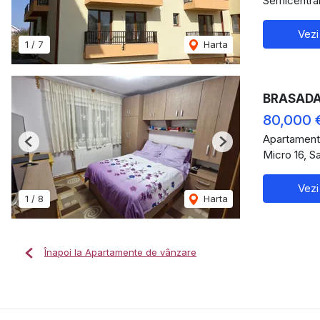
Semicentral
Vezi
1
/
7
Harta
BRASADAS 
80,000 
Apartament
Previous
Next
Micro 16, S
Vezi
1
/
8
Harta
Înapoi la Apartamente de vânzare