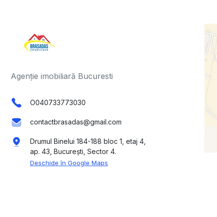
Agenție imobiliară Bucuresti
O040733773030
contactbrasadas@gmail.com
Drumul Binelui 184-188 bloc 1, etaj 4,
ap. 43, București, Sector 4.
Deschide în Google Maps