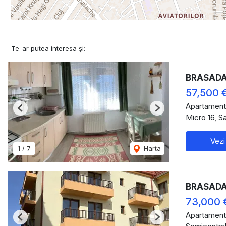
Te-ar putea interesa și:
BRASADAS 
57,500 
Apartament
Previous
Next
Micro 16, S
Vezi
1
/
7
Harta
BRASADAS
73,000 
Apartament
Previous
Next