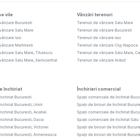
e vile
Vânzări terenuri
vânzare Bucuresti
Terenuri de vânzare Satu Mare
 vânzare Satu Mare
Terenuri de vânzare Bucuresti
vânzare Iasi
Terenuri de vânzare Iasi
vânzare Martinesti
Terenuri de vânzare Cluj-Napoca
vânzare Satu Mare, Titulescu
Terenuri de vânzare Satu Mare, Ce
 vânzare Satu Mare, Semicentral
Terenuri de vânzare Ardud
e închiriat
Închirieri comercial
nchiriat Bucuresti
Spații comerciale de închiriat Bucu
nchiriat Bucuresti, Unirii
Spații de birouri de închiriat Bucure
nchiriat Bucuresti, Aviatiei
Spații comerciale de închiriat Bucure
nchiriat Bucuresti, Dacia
Spații comerciale de închiriat Sat
nchiriat Bucuresti, Victoriei
Spații de birouri de închiriat Bucure
închiriat Bucuresti, Armeneasca
Spații de birouri de închiriat Bucures