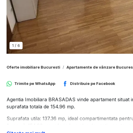
1
/
6
Oferte imobiliare Bucuresti
Apartamente de vânzare Bucures
Trimite pe
WhatsApp
Distribuie pe
Facebook
Agentia Imobiliara BRASADAS vinde apartament situat in c
suprafata totala de 154.96 mp.
Suprafata utila: 137.36 mp, ideal compartimentata pentru a
& scara): 154.96 mp, oferind un plus de spatiu pentru re