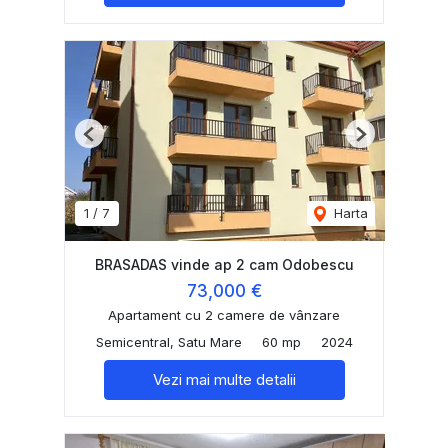
Previous
Next
1
/
7
Harta
BRASADAS vinde ap 2 cam Odobescu
73,000 €
Apartament cu 2 camere de vânzare
Semicentral, Satu Mare
60 mp
2024
Vezi mai multe detalii