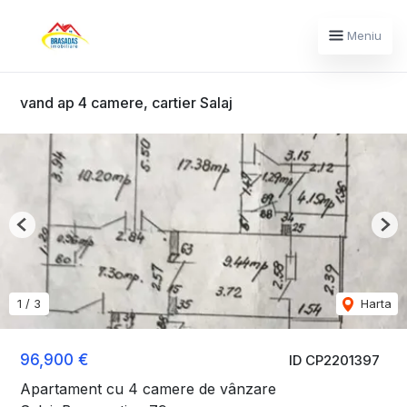
Meniu
vand ap 4 camere, cartier Salaj
Previous
Nex
1
/
3
Harta
96,900 €
ID CP2201397
Apartament cu 4 camere de vânzare