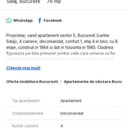
Salaj, Bucuresti
79 mp
WhatsApp
Facebook
Proprietar, vand apartament sector 5, Bucuresti (cartier
Salaj), 4 camere, decomandat, confort 1, etaj 4 in bloc cu 8
etaje, construit in 1984 si dat in folosinta in 1985. Cladirea
figureaza pe lista primariei printre cele care urmeza sa fie
izolate termic. Apartamentul are o singura camera pe colt.
Unul dintre dormitoare nu are niciun perete exterior, geamul
Citește mai mult
acestuia iesind in balcon. Este o zona foarte linistita, iar
vecinii din bloc sunt la fel.
Oferte imobiliare Bucuresti
Apartamente de vânzare Bucures
Locuinta are 2 balcoane separate si este compusa din:
camera de zi - 17,38 mp, cu balcon, dormitor - 12 mp,
dormitor – 10,8 mp, dormitor – 10,2 mp, bucatarie – 9,44 mp,
Tip apartament
Apartament
cu iesire intr-un alt balcon, hol – 7,3 mp, baie – 4,15 mp, WC
serviciu, cu cada dus – 3,52 mp. Apartamentul are 3
Compartimentare
Decomandat
debarale. Cele 2 balcoane sunt inchise cu termopan. Usa de
la intrare este metalica si toate geamurile sunt termopan.
Suprafata totala utila (conform contract) este 79,04 mp.
Număr camere
4