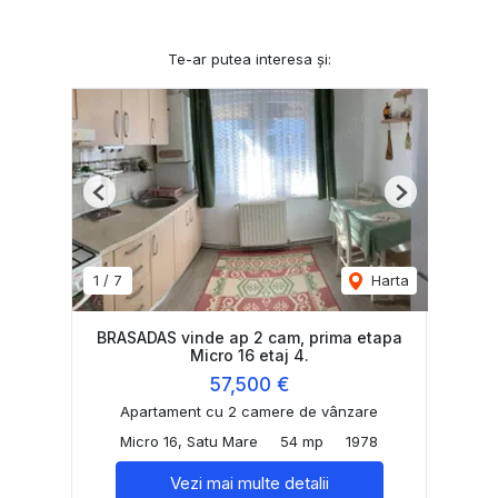
Te-ar putea interesa și:
Previous
Next
1
/
7
Harta
BRASADAS vinde ap 2 cam, prima etapa
Micro 16 etaj 4.
57,500 €
Apartament cu 2 camere de vânzare
Micro 16, Satu Mare
54 mp
1978
Vezi mai multe detalii