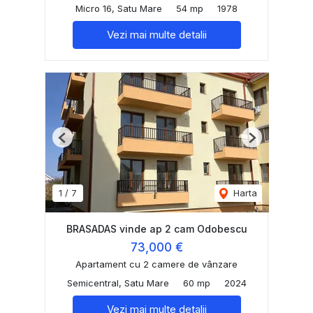
Micro 16, Satu Mare
54 mp
1978
Vezi mai multe detalii
Previous
Next
1
/
7
Harta
BRASADAS vinde ap 2 cam Odobescu
73,000 €
Apartament cu 2 camere de vânzare
Semicentral, Satu Mare
60 mp
2024
Vezi mai multe detalii