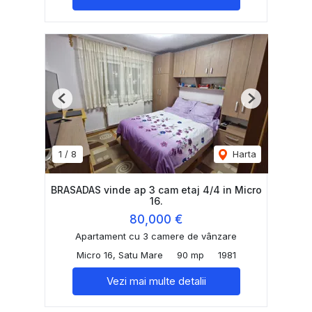
Previous
Next
1
/
8
Harta
BRASADAS vinde ap 3 cam etaj 4/4 in Micro
16.
80,000 €
Apartament cu 3 camere de vânzare
Micro 16, Satu Mare
90 mp
1981
Vezi mai multe detalii