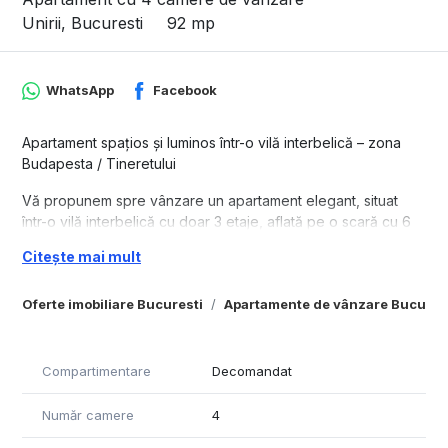
Unirii, Bucuresti
92 mp
WhatsApp
Facebook
Apartament spațios și luminos într-o vilă interbelică – zona
Budapesta / Tineretului
Vă propunem spre vânzare un apartament elegant, situat
într-o vilă interbelică cu doar 3 etaje, aflată pe o scară cu 6
apartamente și intrare stradală, în zona Budapesta –
Citește mai mult
Tineretului.
Locuința se remarcă prin camerele sale mari, înalte și
Oferte imobiliare Bucuresti
Apartamente de vânzare Bucures
luminoase, păstrând farmecul autentic al arhitecturii
interbelice, dar beneficiind de tot confortul modern.
Toate instalațiile (electrică, sanitară și termică) au fost
Compartimentare
Decomandat
complet refăcute, iar tâmplăria originală din lemn a fost
recondiționată cu grijă.
Număr camere
4
Apartamentul se vinde complet mobilat, exact ca în fotografii