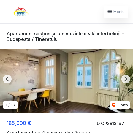
Meniu
Apartament spațios și luminos într-o vilă interbelică –
Budapesta / Tineretului
Previous
Nex
1
/
16
Harta
185,000 €
ID CP2813197
Apartament cu 4 camere de vânzare