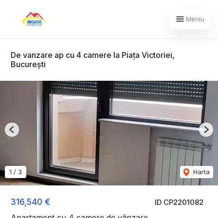
Meniu
De vanzare ap cu 4 camere la Piața Victoriei,
București
Previous
Nex
1
/
3
Harta
316,540 €
ID CP2201082
Apartament cu 4 camere de vânzare