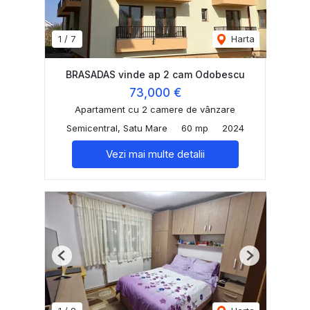
1
/
7
Harta
BRASADAS vinde ap 2 cam Odobescu
73,000 €
Apartament cu 2 camere de vânzare
Semicentral, Satu Mare
60 mp
2024
Vezi mai multe detalii
Previous
Next