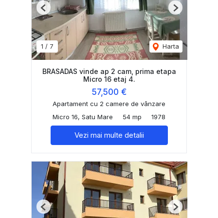
Previous
Next
1
/
7
Harta
BRASADAS vinde ap 2 cam, prima etapa
Micro 16 etaj 4.
57,500 €
Apartament cu 2 camere de vânzare
Micro 16, Satu Mare
54 mp
1978
Vezi mai multe detalii
Previous
Next