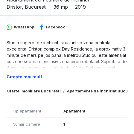
Dristor, Bucuresti
36 mp
2019
WhatsApp
Facebook
Studio superb, de inchiriat, situat intr-o zona centrala
excelenta, Dristor, complex Day Residence, la aproximativ 3
minute de mers pe jos pana la metrou.Studioul este amenajat
cu zone separate, inclusiv zona birou rabatabil. Suprafata de
40mp, balcon inclus, situat la etajul 1 din 9 al unui imobil
construit in anul 2019. Garsoniera se inchiriaza complet
Citește mai mult
mobilata si utilata complet si beneficiaza de finisaje si
imbunatatiri de calitate superioara, nu vorbim de mobilier
Oferte imobiliare Bucuresti
Apartamente de închiriat Bucures
facut de mesteri.Pozitionarea este spre rasarit, ceea ce face
placuta sederea pe balcon si in interior pe toata durata
intregii zile pe timp de vara si conferă un spațiu calduros
Tip apartament
Apartament
iarna.Bloc bine pozitionat, costuri mici de intretinere
lunara.Disponibilitate: imediatImobilul este amplasat intr-o
Număr camere
1
zona cu acces la mijloacele de transport in comun (STB si
metrou Dristor - 3 minute), magazine diverse (Mega Image,