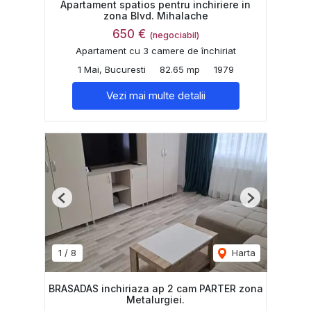
Apartament spatios pentru inchiriere in
zona Blvd. Mihalache
650 €
(negociabil)
Apartament cu 3 camere de închiriat
1 Mai, Bucuresti
82.65 mp
1979
Vezi mai multe detalii
Previous
Next
1
/
8
Harta
BRASADAS inchiriaza ap 2 cam PARTER zona
Metalurgiei.