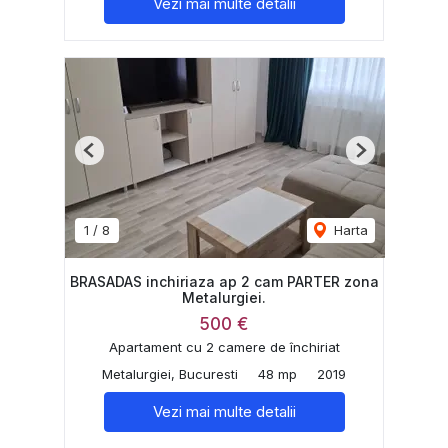
Vezi mai multe detalii
Previous
Next
1
/
8
Harta
BRASADAS inchiriaza ap 2 cam PARTER zona
Metalurgiei.
500 €
Apartament cu 2 camere de închiriat
Metalurgiei, Bucuresti
48 mp
2019
Vezi mai multe detalii