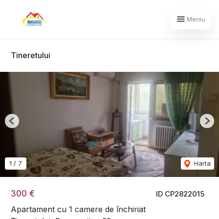
Meniu
Tineretului
Previous
Nex
1
/
7
Harta
300 €
ID CP2822015
Apartament cu 1 camere de închiriat