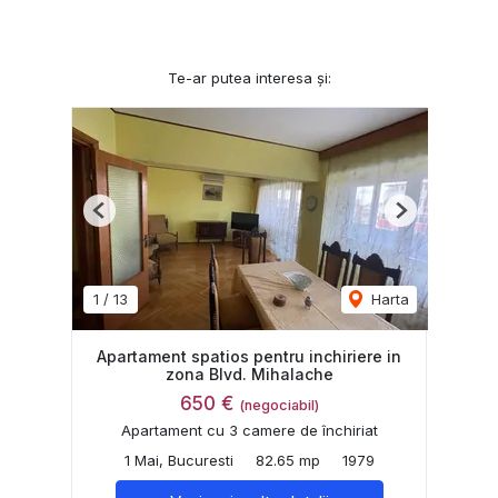
Te-ar putea interesa și:
Previous
Next
1
/
13
Harta
Apartament spatios pentru inchiriere in
zona Blvd. Mihalache
650 €
(negociabil)
Apartament cu 3 camere de închiriat
1 Mai, Bucuresti
82.65 mp
1979