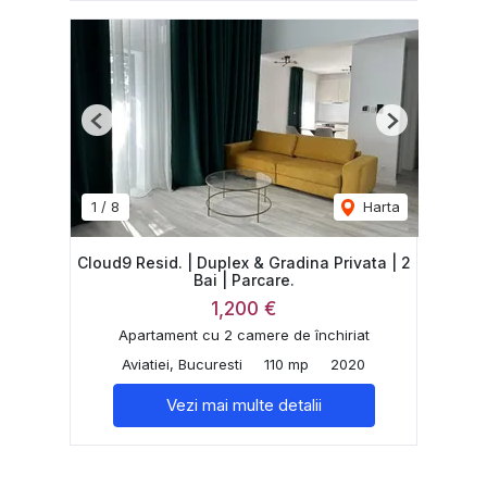
Previous
Next
1
/
8
Harta
Cloud9 Resid. | Duplex & Gradina Privata | 2
Bai | Parcare.
1,200 €
Apartament cu 2 camere de închiriat
Aviatiei, Bucuresti
110 mp
2020
Vezi mai multe detalii