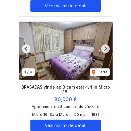
Vezi mai multe detalii
Previous
Next
1
/
8
Harta
BRASADAS vinde ap 3 cam etaj 4/4 in Micro
16.
80,000 €
Apartament cu 3 camere de vânzare
Micro 16, Satu Mare
90 mp
1981
Vezi mai multe detalii