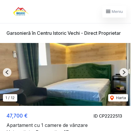
Meniu
Garsonieră în Centru Istoric Vechi - Direct Proprietar
Previous
Nex
1
/
12
Harta
47,700 €
ID CP2222513
Apartament cu 1 camere de vânzare