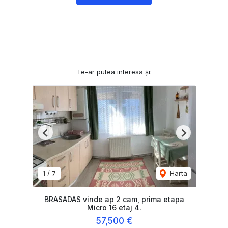
Te-ar putea interesa și:
Previous
Next
1
/
7
Harta
BRASADAS vinde ap 2 cam, prima etapa
Micro 16 etaj 4.
57,500 €