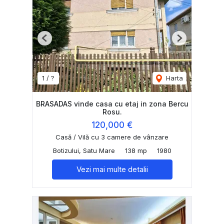
Previous
Next
1 / ?
Harta
BRASADAS vinde casa cu etaj in zona Bercu
Rosu.
120,000 €
Casă / Vilă cu 3 camere de vânzare
Botizului, Satu Mare
138 mp
1980
Vezi mai multe detalii