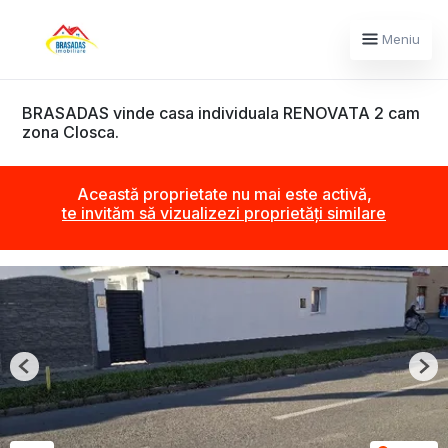
Meniu
BRASADAS vinde casa individuala RENOVATA 2 cam
zona Closca.
Această proprietate nu mai este activă,
te invităm să vizualizezi proprietăți similare
Previous
Nex