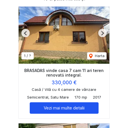
Previous
Next
1 / ?
Harta
BRASADAS vinde casa 7 cam 11 ari teren
renovată integral.
330,000 €
Casă / Vilă cu 4 camere de vânzare
Semicentral, Satu Mare
170 mp
2017
Vezi mai multe detalii