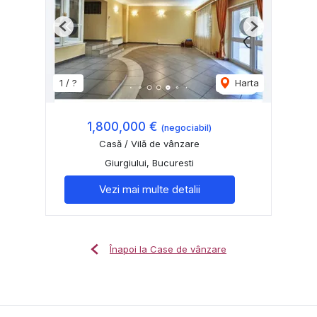
Previous
Next
1 / ?
Harta
1,800,000 €
(negociabil)
Casă / Vilă de vânzare
Giurgiului, Bucuresti
Vezi mai multe detalii
Înapoi la Case de vânzare