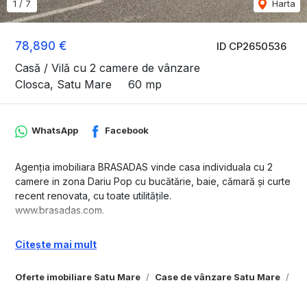
1
/
7
Harta
78,890 €
ID CP2650536
Casă / Vilă cu 2 camere de vânzare
Closca, Satu Mare
60 mp
WhatsApp
Facebook
Agenția imobiliara BRASADAS vinde casa individuala cu 2
camere in zona Dariu Pop cu bucătărie, baie, cămară și curte
recent renovata, cu toate utilitățile.
www.brasadas.com.
Citește mai mult
Oferte imobiliare Satu Mare
Case de vânzare Satu Mare
Ca