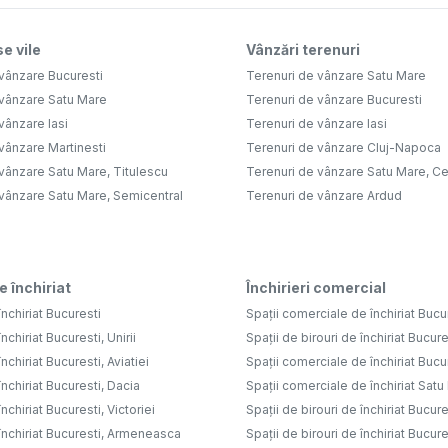
e vile
Vânzări terenuri
vânzare Bucuresti
Terenuri de vânzare Satu Mare
 vânzare Satu Mare
Terenuri de vânzare Bucuresti
vânzare Iasi
Terenuri de vânzare Iasi
vânzare Martinesti
Terenuri de vânzare Cluj-Napoca
vânzare Satu Mare, Titulescu
Terenuri de vânzare Satu Mare, Ce
 vânzare Satu Mare, Semicentral
Terenuri de vânzare Ardud
e închiriat
Închirieri comercial
nchiriat Bucuresti
Spații comerciale de închiriat Bucu
nchiriat Bucuresti, Unirii
Spații de birouri de închiriat Bucure
nchiriat Bucuresti, Aviatiei
Spații comerciale de închiriat Bucure
nchiriat Bucuresti, Dacia
Spații comerciale de închiriat Sat
nchiriat Bucuresti, Victoriei
Spații de birouri de închiriat Bucure
închiriat Bucuresti, Armeneasca
Spații de birouri de închiriat Bucures