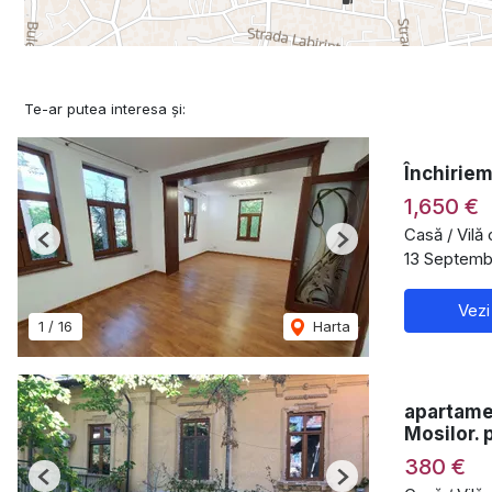
Te-ar putea interesa și:
Închiriem
1,650 €
Casă / Vilă
Previous
Next
13 Septembr
Vezi
1
/
16
Harta
apartamen
Mosilor. 
380 €
Previous
Next