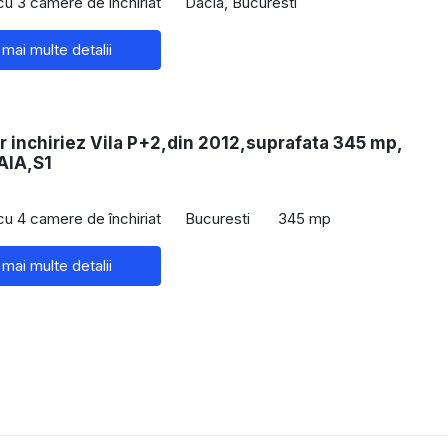
 cu 3 camere de închiriat
Dacia, Bucuresti
 mai multe detalii
r inchiriez Vila P+2,din 2012,suprafata 345 mp,
IA,S1
 cu 4 camere de închiriat
Bucuresti
345 mp
 mai multe detalii