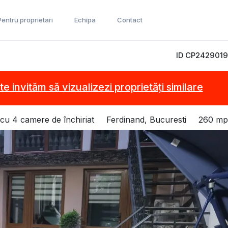
Pentru proprietari
Echipa
Contact
ID CP2429019
te invităm să vizualizezi proprietăți similare
 cu 4 camere de închiriat
Ferdinand, Bucuresti
260 mp