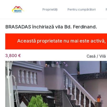
Proprietăți
Pentru cumpărători
BRASADAS închiriază vila Bd. Ferdinand.
Această proprietate nu mai este activă,
3,800 €
Casă / Vilă