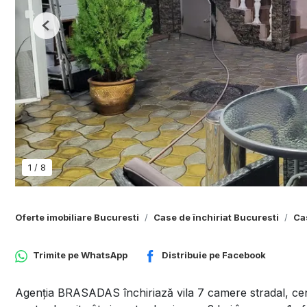
Previous
1
/
8
Oferte imobiliare Bucuresti
Case de închiriat Bucuresti
Ca
Trimite pe
WhatsApp
Distribuie pe
Facebook
Agenția BRASADAS închiriază vila 7 camere stradal, central 