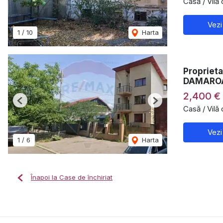
Casă / Vilă
Vezi
1
/
10
Harta
Proprieta
DAMAROA
2,400 €
Previous
Next
Casă / Vilă
Vezi
1
/
6
Harta
Înapoi la Case de închiriat