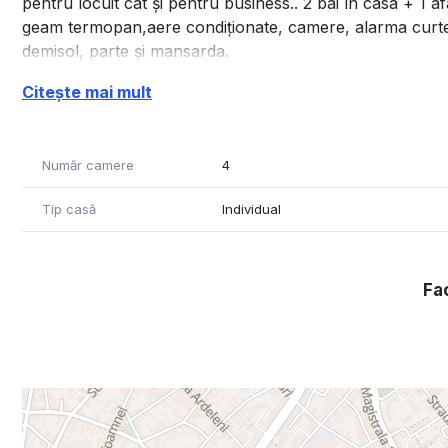
pentru locuit cât și pentru business.. 2 bai în casa + 1
geam termopan,aere condiționate, camere, alarma curte i
demisol, parte și mansarda.
Pentru mai multe oferte accesați www.brasadas.com.
Citește mai mult
Număr camere
4
Tip casă
Individual
Fac