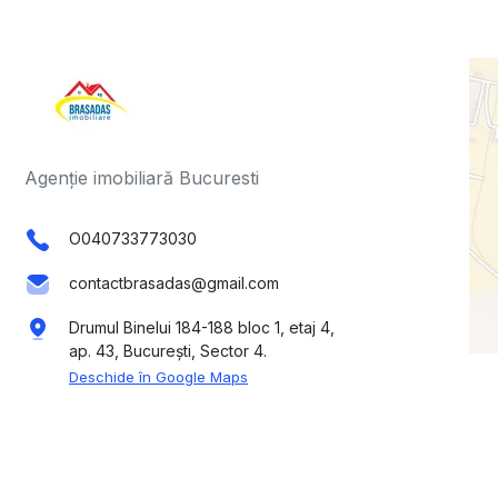
Agenție imobiliară Bucuresti
O040733773030
contactbrasadas@gmail.com
Drumul Binelui 184-188 bloc 1, etaj 4,
ap. 43, București, Sector 4.
Deschide în Google Maps