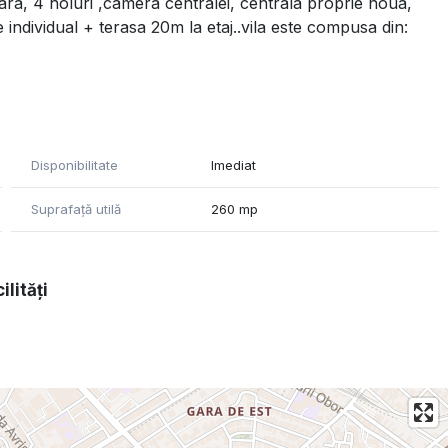
 afara, 4 holuri ,camera centralei, centrala proprie noua,
ndividual + terasa 20m la etaj..vila este compusa din:
Disponibilitate
Imediat
Suprafață utilă
260 mp
ilități