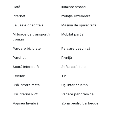
Hotă
Iluminat stradal
Internet
Izolație exterioară
Jaluzele orizontale
Mașină de spălat rufe
Mijloace de transport în
Mobilat parțial
comun
Parcare biciclete
Parcare deschisă
Parchet
Pivniță
Scară interioară
Străzi asfaltate
Telefon
TV
Ușă intrare metal
Uși interior lemn
Uși interior PVC
Vedere panoramică
Vopsea lavabilă
Zonă pentru barbeque