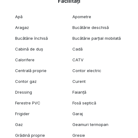
Facilități
Apă
Apometre
Aragaz
Bucătărie deschisă
Bucătărie închisă
Bucătărie parțial mobilată
Cabină de duș
Cadă
Calorifere
CATV
Centrală proprie
Contor electric
Contor gaz
Curent
Dressing
Faianță
Ferestre PVC
Fosă septică
Frigider
Garaj
Gaz
Geamuri termopan
Grădină proprie
Gresie