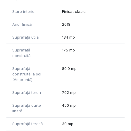
Stare interior
Finisat clasic
Anul finisării
2018
Suprafață utilă
134 mp
Suprafață
175 mp
construită
Suprafață
80.0 mp
construită la sol
(Amprentă)
Suprafață teren
702 mp
Suprafață curte
450 mp
liberă
Suprafață terasă
30 mp