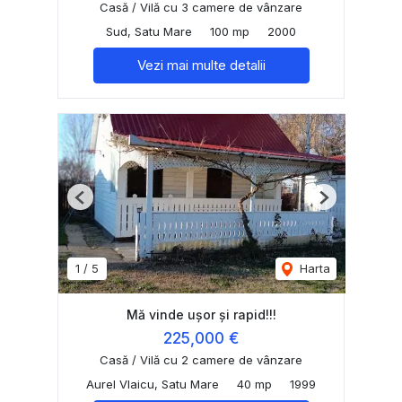
Casă / Vilă cu 3 camere de vânzare
Sud, Satu Mare
100 mp
2000
Vezi mai multe detalii
Previous
Next
1
/
5
Harta
Mă vinde ușor și rapid!!!
225,000 €
Casă / Vilă cu 2 camere de vânzare
Aurel Vlaicu, Satu Mare
40 mp
1999