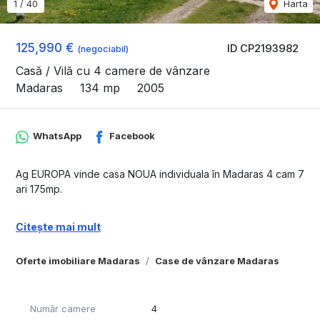
1
/
40
Harta
125,990 €
ID CP2193982
(negociabil)
Casă / Vilă cu 4 camere de vânzare
Madaras
134 mp
2005
WhatsApp
Facebook
Ag EUROPA vinde casa NOUA individuala în Madaras 4 cam 7
ari 175mp.
Citește mai mult
Oferte imobiliare Madaras
Case de vânzare Madaras
Număr camere
4