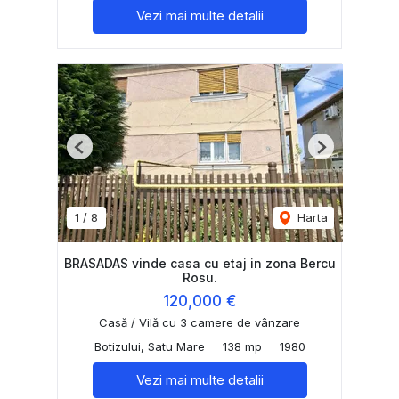
Vezi mai multe detalii
Previous
Next
1
/
8
Harta
BRASADAS vinde casa cu etaj in zona Bercu
Rosu.
120,000 €
Casă / Vilă cu 3 camere de vânzare
Botizului, Satu Mare
138 mp
1980
Vezi mai multe detalii