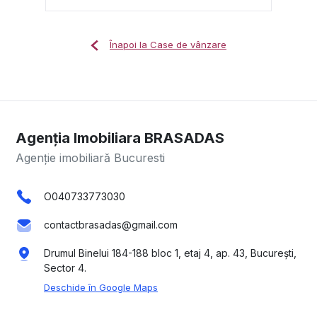
Înapoi la Case de vânzare
Agenția Imobiliara BRASADAS
Agenție imobiliară Bucuresti
O040733773030
contactbrasadas@gmail.com
Drumul Binelui 184-188 bloc 1, etaj 4, ap. 43, București,
Sector 4.
Deschide în Google Maps