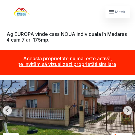
Meniu
Ag EUROPA vinde casa NOUA individuala în Madaras
4 cam 7 ari 175mp.
Această proprietate nu mai este activă,
te invităm să vizualizezi proprietăți similare
Previous
Nex