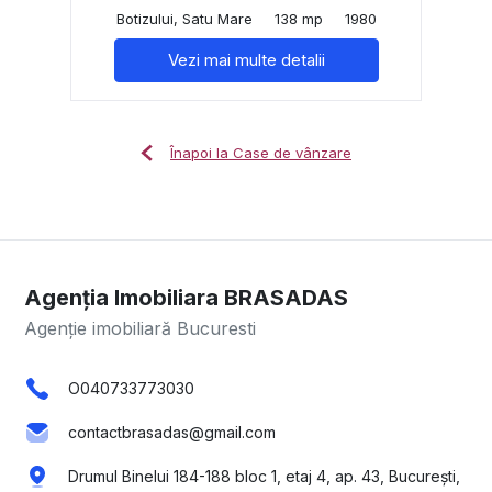
Botizului, Satu Mare
138 mp
1980
Vezi mai multe detalii
Înapoi la Case de vânzare
Agenția Imobiliara BRASADAS
Agenție imobiliară Bucuresti
O040733773030
contactbrasadas@gmail.com
Drumul Binelui 184-188 bloc 1, etaj 4, ap. 43, București,