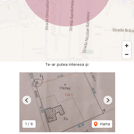
Te-ar putea interesa și:
Previous
Next
1
/
6
Harta