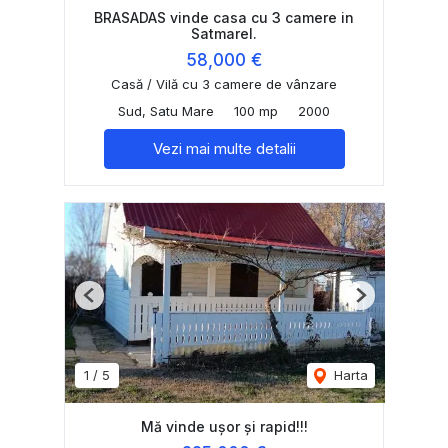
BRASADAS vinde casa cu 3 camere in
Satmarel.
58,000 €
Casă / Vilă cu 3 camere de vânzare
Sud, Satu Mare
100 mp
2000
Vezi mai multe detalii
Previous
Next
1
/
5
Harta
Mă vinde ușor și rapid!!!