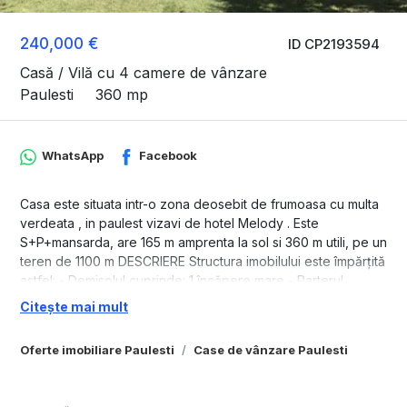
240,000 €
ID CP2193594
Casă / Vilă cu 4 camere de vânzare
Paulesti
360 mp
WhatsApp
Facebook
Casa este situata intr-o zona deosebit de frumoasa cu multa
verdeata , in paulest vizavi de hotel Melody . Este
S+P+mansarda, are 165 m amprenta la sol si 360 m utili, pe un
teren de 1100 m DESCRIERE Structura imobilului este împărțită
astfel: - Demisolul cuprinde: 1 încăpere mare - Parterul
cuprinde: 1 Bucătărie ,un living mare ,1 baie,1 camera,1 garaj
Citește mai mult
cu baie - Mansarda: 3 camere, 2 baie, ieșire pe un balcon
exterior. - Pod: spații amenajate de depozitare. Anexele
Oferte imobiliare Paulesti
Case de vânzare Paulesti
imobilului se compun din: - 1 anexă – magazie tehnică pentru
scule și unelte, în suprafață de 3 mp. - Foișor exterior
acoperit, pentru luat masa afară. - Cuptor + grătar exterior. -