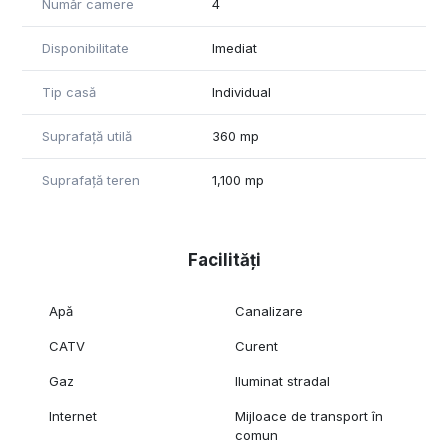
Număr camere
4
livada ( cireș,vișin , mere,pere ,) Dotări suplimentare: - Teren
aferent în suprafața totală de 1100mp, complet împrejmuit cu
Disponibilitate
Imediat
garduri și mulți copaci. - Poartă de acces cu acționare
electrică prin radiofrecvență. - Sistem de supraveghere
video (zi+noapte) cu 12 camere exterioare. - Sistem de
Tip casă
Individual
încălzire cu calorifere, centrală pe gaz tip imergas noua
Suprafață utilă
360 mp
Suprafață teren
1,100 mp
Facilități
Apă
Canalizare
CATV
Curent
Gaz
Iluminat stradal
Internet
Mijloace de transport în
comun