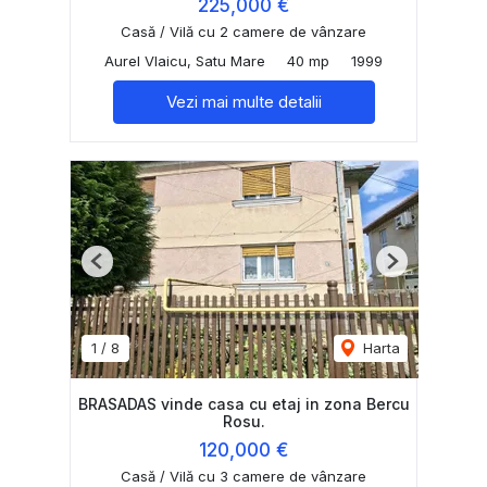
225,000 €
Casă / Vilă cu 2 camere de vânzare
Aurel Vlaicu, Satu Mare
40 mp
1999
Vezi mai multe detalii
Previous
Next
1
/
8
Harta
BRASADAS vinde casa cu etaj in zona Bercu
Rosu.
120,000 €
Casă / Vilă cu 3 camere de vânzare