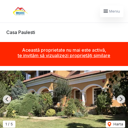
Meniu
Casa Paulesti
Această proprietate nu mai este activă,
te invităm să vizualizezi proprietăți similare
Previous
Nex
1
/
5
Harta