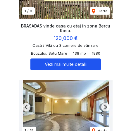
1
/
8
Harta
BRASADAS vinde casa cu etaj in zona Bercu
Rosu.
120,000 €
Casă / Vilă cu 3 camere de vânzare
Botizului, Satu Mare
138 mp
1980
Vezi mai multe detalii
Previous
Next
1
/
15
Harta