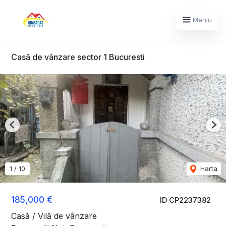
Meniu
Casă de vânzare sector 1 Bucuresti
Previous
Nex
1
/
10
Harta
185,000 €
ID CP2237382
Casă / Vilă de vânzare