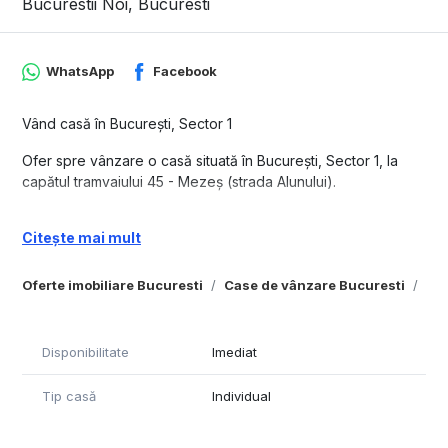
Bucurestii Noi, Bucuresti
WhatsApp
Facebook
Vând casă în București, Sector 1
Ofer spre vânzare o casă situată în București, Sector 1, la
capătul tramvaiului 45 - Mezeș (strada Alunului).
Detalii despre proprietate:
Citește mai mult
Suprafața teren: 365 mp
Suprafața construită: 100 mp (tip vagon)
Oferte imobiliare Bucuresti
Case de vânzare Bucuresti
Cas
Utilități: centrală pe gaze, apă curentă
Casa este locuibilă, dar are nevoie de renovare, ceea ce o
Disponibilitate
Imediat
face perfectă pentru cei care doresc să-și pună amprenta
personală. Locația oferă acces ușor la transport public și
Tip casă
Individual
este într-o zonă liniștită, ideală pentru o familie sau pentru un
proiect de investiție.