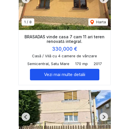
Previous
Next
1
/
8
Harta
BRASADAS vinde casa 7 cam 11 ari teren
renovată integral.
330,000 €
Casă / Vilă cu 4 camere de vânzare
Semicentral, Satu Mare
170 mp
2017
Vezi mai multe detalii
Previous
Next