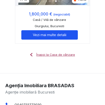
1,800,000 €
(negociabil)
Casă / Vilă de vânzare
Giurgiului, Bucuresti
Vezi mai multe detalii
Înapoi la Case de vânzare
Agenția Imobiliara BRASADAS
Agenție imobiliară Bucuresti
O040733773030