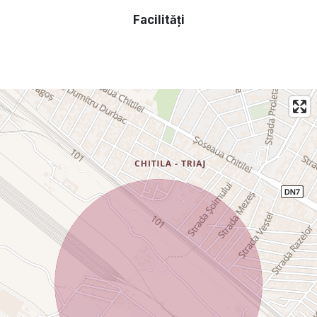
La momentul actual casa dispune de 5 camere, 1 baie, 1
Facilități
bucătărie, 2 antreuri. Există și 1 anexa construită unde în
trecut se afla bucătăria de vară și totodată mai este
construită și o magazie + o încăpere la intrarea în curte (in
trecut acolo aflându-se un magazin).
În curte este spațiu pt parcarea a 2 mașini (una în spatele
celeilalte). De asemenea, există un spațiu unde se poate
construi și un foișor pentru pretrecerea serilor de vară.
Pentru mai multe informații sau pentru a programa o
vizionare, vă rog să mă contactați! Prețul este ușor
negociabil. Aștept mesajele voastre!
!!!EXCLUS AGENȚII IMOBILIARE!!!