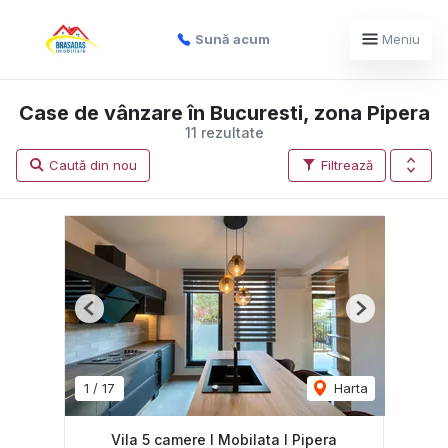
Sună acum
Meniu
Case de vânzare în Bucuresti, zona Pipera
11 rezultate
Caută din nou
Filtrează
Previous
Next
1
/
17
Harta
Vila 5 camere I Mobilata I Pipera