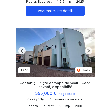
Pipera, Bucuresti
116.91 mp
2025
Vezi mai multe detalii
Previous
Next
1
/
10
Harta
Confort și liniște aproape de școli - Casă
privată, disponibilă!
395,000 €
(negociabil)
Casă / Vilă cu 4 camere de vânzare
Pipera, Bucuresti
160 mp
2010