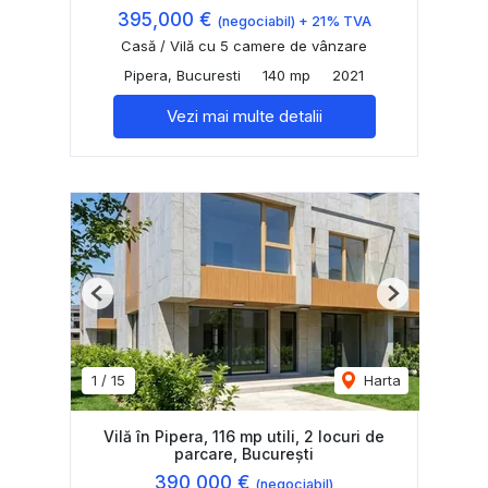
395,000 €
(negociabil) + 21% TVA
Casă / Vilă cu 5 camere de vânzare
Pipera, Bucuresti
140 mp
2021
Vezi mai multe detalii
Previous
Next
1
/
15
Harta
Vilă în Pipera, 116 mp utili, 2 locuri de
parcare, București
390,000 €
(negociabil)