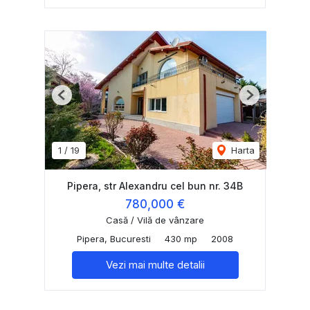
Previous
Next
1
/
19
Harta
Pipera, str Alexandru cel bun nr. 34B
780,000 €
Casă / Vilă de vânzare
Pipera, Bucuresti
430 mp
2008
Vezi mai multe detalii