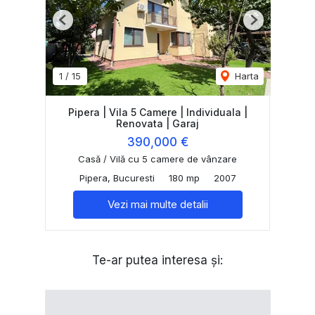
Previous
Next
1
/
15
Harta
Pipera | Vila 5 Camere | Individuala |
Renovata | Garaj
390,000 €
Casă / Vilă cu 5 camere de vânzare
Pipera, Bucuresti
180 mp
2007
Vezi mai multe detalii
Te-ar putea interesa și: