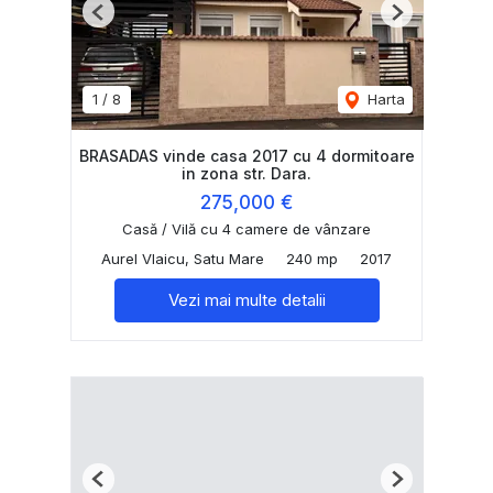
Previous
Next
1
/
8
Harta
BRASADAS vinde casa 2017 cu 4 dormitoare
in zona str. Dara.
275,000 €
Casă / Vilă cu 4 camere de vânzare
Aurel Vlaicu, Satu Mare
240 mp
2017
Vezi mai multe detalii
Previous
Next