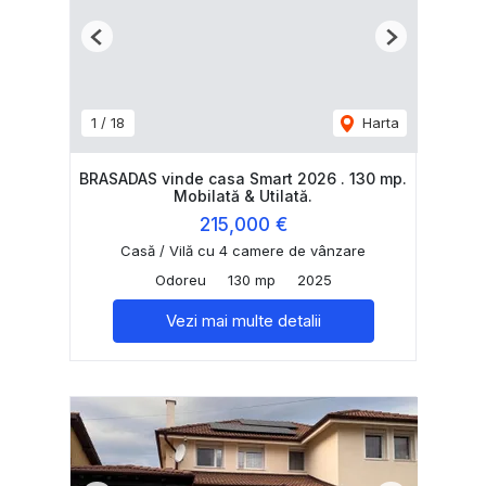
Previous
Next
1
/
18
Harta
BRASADAS vinde casa Smart 2026 . 130 mp.
Mobilată & Utilată.
215,000 €
Casă / Vilă cu 4 camere de vânzare
Odoreu
130 mp
2025
Vezi mai multe detalii