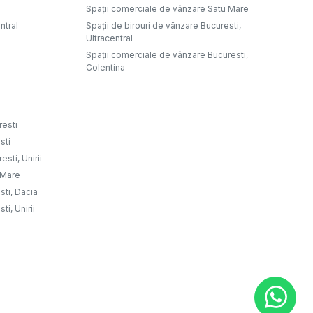
Spații comerciale de vânzare Satu Mare
ntral
Spații de birouri de vânzare Bucuresti,
Ultracentral
Spații comerciale de vânzare Bucuresti,
Colentina
resti
sti
sti, Unirii
u Mare
sti, Dacia
ti, Unirii