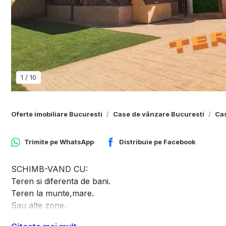
1
/
10
Oferte imobiliare Bucuresti
Case de vânzare Bucuresti
Cas
Trimite pe
WhatsApp
Distribuie pe
Facebook
SCHIMB-VAND CU:
Teren si diferenta de bani.
Teren la munte,mare.
Sau alte zone.
EX. PiperaSnagov