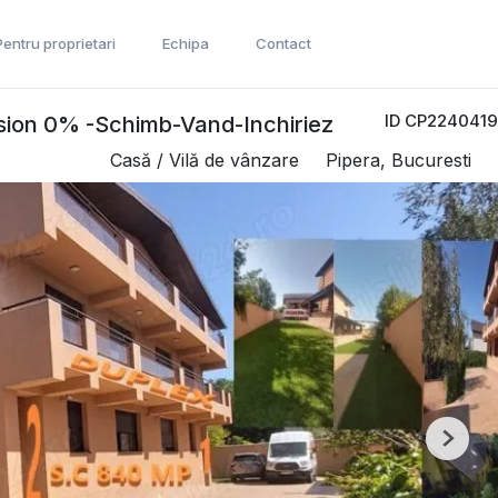
Pentru proprietari
Echipa
Contact
ID CP2240419
ision 0% -Schimb-Vand-Inchiriez
Casă / Vilă de vânzare
Pipera, Bucuresti
Next