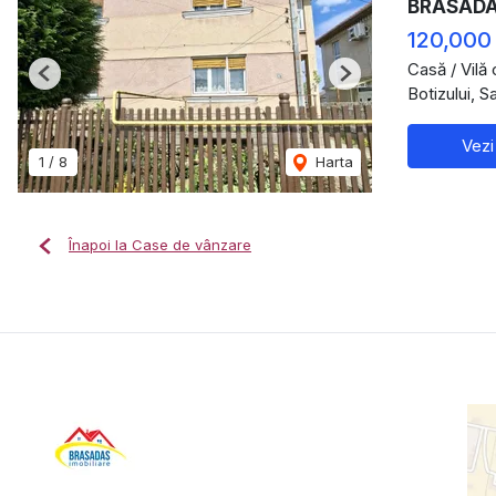
BRASADAS
120,000
Casă / Vilă
Previous
Next
Botizului, 
Vezi
1
/
8
Harta
Înapoi la Case de vânzare