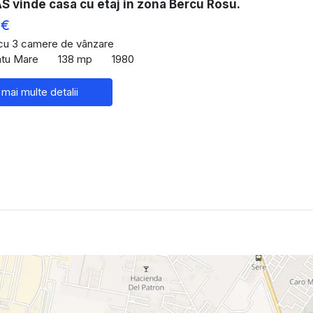
 vinde casa cu etaj in zona Bercu Rosu.
 €
 cu 3 camere de vânzare
Satu Mare
138 mp
1980
 mai multe detalii