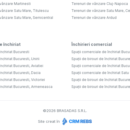
vânzare Martinesti
Terenuri de vânzare Cluj-Napoca
vânzare Satu Mare, Titulescu
Terenuri de vânzare Satu Mare, Ce
 vânzare Satu Mare, Semicentral
Terenuri de vânzare Ardud
e închiriat
Închirieri comercial
nchiriat Bucuresti
Spații comerciale de închiriat Bucu
nchiriat Bucuresti, Unirii
Spații de birouri de închiriat Bucure
nchiriat Bucuresti, Aviatiei
Spații comerciale de închiriat Bucure
nchiriat Bucuresti, Dacia
Spații comerciale de închiriat Sat
nchiriat Bucuresti, Victoriei
Spații de birouri de închiriat Bucure
închiriat Bucuresti, Armeneasca
Spații de birouri de închiriat Bucures
©
2026
BRASADAS S.R.L.
Site creat în