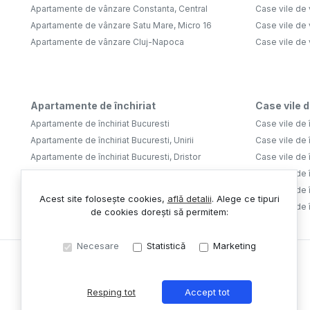
Apartamente de vânzare Constanta, Central
Case vile de 
Apartamente de vânzare Satu Mare, Micro 16
Case vile de 
Apartamente de vânzare Cluj-Napoca
Case vile de
Apartamente de închiriat
Case vile d
Apartamente de închiriat Bucuresti
Case vile de î
Apartamente de închiriat Bucuresti, Unirii
Case vile de î
Apartamente de închiriat Bucuresti, Dristor
Case vile de î
Apartamente de închiriat Bucuresti, Tineretului
Case vile de î
Apartamente de închiriat Bucuresti, Aviatiei
Case vile de î
Acest site folosește cookies,
află detalii
.
Alege ce tipuri
Apartamente de închiriat Bucuresti, Lujerului
Case vile de 
de cookies dorești să permitem:
Necesare
Statistică
Marketing
Resping tot
Accept tot