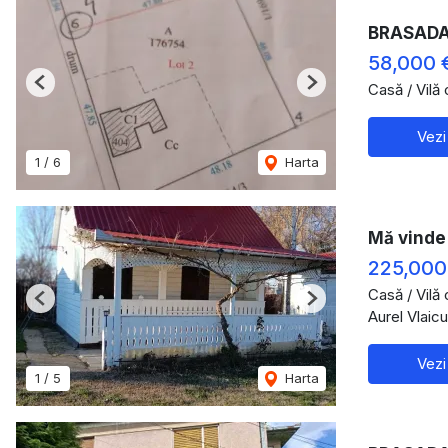
BRASADAS
58,000 
Casă / Vilă
Previous
Next
Vezi
1
/
6
Harta
Mă vinde 
225,000
Casă / Vilă
Previous
Next
Aurel Vlaic
Vezi
1
/
5
Harta