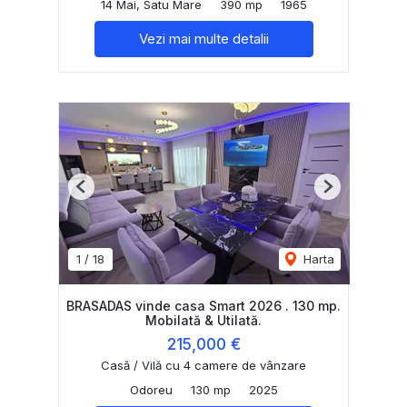
14 Mai, Satu Mare
390 mp
1965
Vezi mai multe detalii
Previous
Next
1
/
18
Harta
BRASADAS vinde casa Smart 2026 . 130 mp.
Mobilată & Utilată.
215,000 €
Casă / Vilă cu 4 camere de vânzare
Odoreu
130 mp
2025