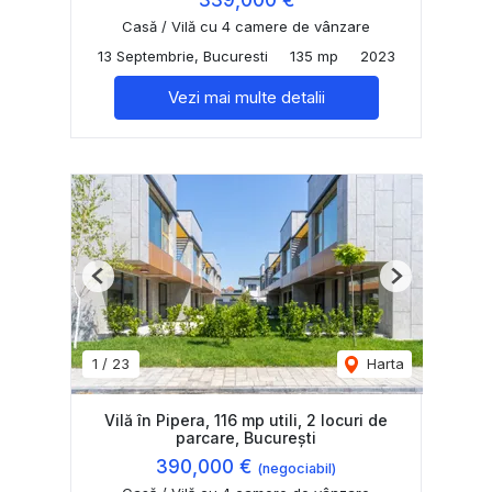
339,000 €
Casă / Vilă cu 4 camere de vânzare
13 Septembrie, Bucuresti
135 mp
2023
Vezi mai multe detalii
Previous
Next
1
/
23
Harta
Vilă în Pipera, 116 mp utili, 2 locuri de
parcare, București
390,000 €
(negociabil)