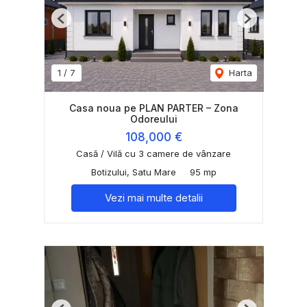
Previous
Next
1
/
7
Harta
Casa noua pe PLAN PARTER – Zona
Odoreului
108,000 €
Casă / Vilă cu 3 camere de vânzare
Botizului, Satu Mare
95 mp
Vezi mai multe detalii