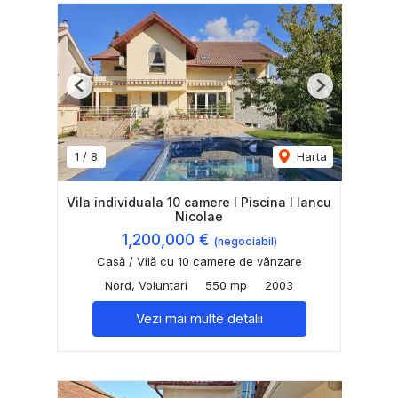
Previous
Next
1
/
8
Harta
Vila individuala 10 camere I Piscina I Iancu
Nicolae
1,200,000 €
(negociabil)
Casă / Vilă cu 10 camere de vânzare
Nord, Voluntari
550 mp
2003
Vezi mai multe detalii