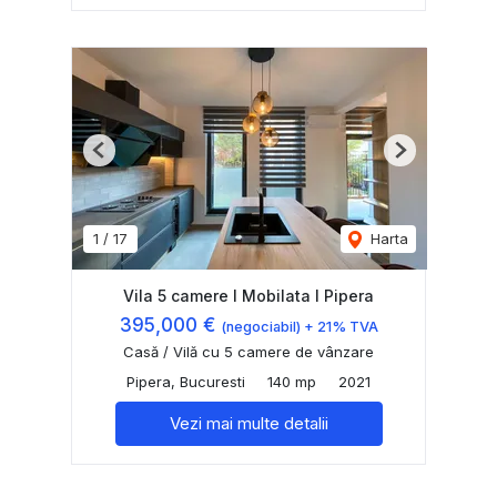
Previous
Next
1
/
17
Harta
Vila 5 camere I Mobilata I Pipera
395,000 €
(negociabil) + 21% TVA
Casă / Vilă cu 5 camere de vânzare
Pipera, Bucuresti
140 mp
2021
Vezi mai multe detalii