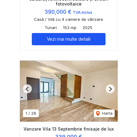
fotovoltaice
390,000 €
TVA inclus
Casă / Vilă cu 4 camere de vânzare
Tunari
153 mp
2025
Vezi mai multe detalii
Previous
Next
1
/
28
Harta
Vanzare Vila 13 Septembrie finisaje de lux