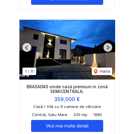
Previous
Next
1
/
11
Harta
BRASADAS vinde casă premium in zonă
SEMICENTRALA.
359,000 €
Casă / Vilă cu 9 camere de vânzare
Central, Satu Mare
330 mp
1980
Vezi mai multe detalii