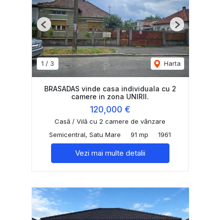
Previous
Next
1
/
3
Harta
BRASADAS vinde casa individuala cu 2
camere in zona UNIRII.
120,000 €
Casă / Vilă cu 2 camere de vânzare
Semicentral, Satu Mare
91 mp
1961
Vezi mai multe detalii