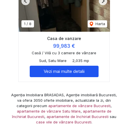
Previous
Next
1
/
8
Harta
Casa de vanzare
99,983 €
Casă / Vilă cu 3 camere de vânzare
Sud, Satu Mare
2,035 mp
Vezi mai multe detalii
Agenția Imobiliara BRASADAS, Agenție imobiliară Bucuresti,
va ofera 3050 oferte imobiliare, actualizate la zi, din
categorii precum
apartamente de vânzare Bucuresti
,
apartamente de vânzare Satu Mare
,
apartamente de
închiriat Bucuresti
,
apartamente de închiriat Bucuresti
sau
case vile de vânzare Bucuresti
.