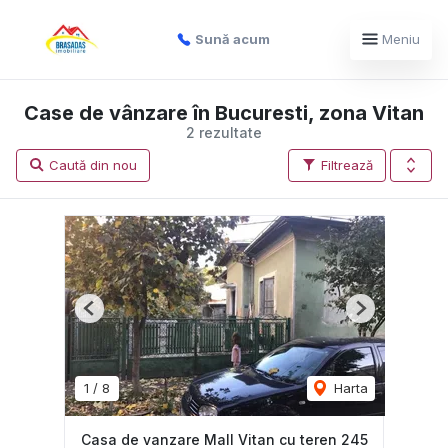
Sună acum
Meniu
Case de vânzare în Bucuresti, zona Vitan
2 rezultate
Caută din nou
Filtrează
Previous
Next
1
/
8
Harta
Casa de vanzare Mall Vitan cu teren 245