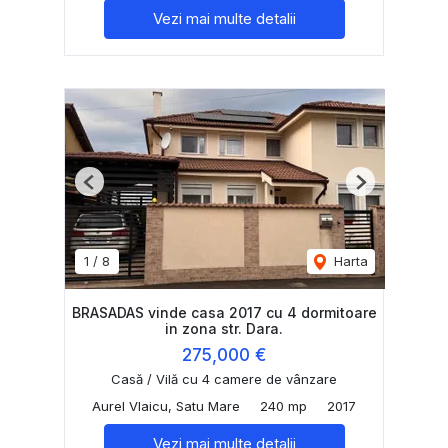
Vezi mai multe detalii
Previous
Next
1
/
8
Harta
BRASADAS vinde casa 2017 cu 4 dormitoare
in zona str. Dara.
275,000 €
Casă / Vilă cu 4 camere de vânzare
Aurel Vlaicu, Satu Mare
240 mp
2017
Vezi mai multe detalii