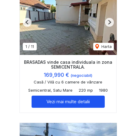
Previous
Next
1
/
11
Harta
BRASADAS vinde casa individuala in zona
SEMICENTRALA.
169,990 €
(negociabil)
Casă / Vilă cu 6 camere de vânzare
Semicentral, Satu Mare
220 mp
1980
Vezi mai multe detalii