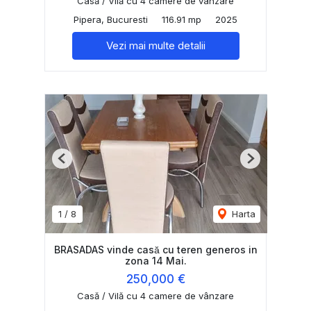
Casă / Vilă cu 4 camere de vânzare
Pipera, Bucuresti
116.91 mp
2025
Vezi mai multe detalii
Previous
Next
1
/
8
Harta
BRASADAS vinde casă cu teren generos in
zona 14 Mai.
250,000 €
Casă / Vilă cu 4 camere de vânzare