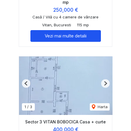
mp
250,000 €
Casă / Vilă cu 4 camere de vânzare
Vitan, Bucuresti
115 mp
Vezi mai multe detalii
Previous
Next
1
/
3
Harta
Sector 3 VITAN BOBOCICA Casa + curte
400,000 €