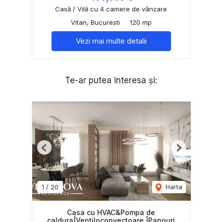
Casă / Vilă cu 4 camere de vânzare
Vitan, Bucuresti
120 mp
Vezi mai multe detalii
Te-ar putea interesa și:
Previous
Next
1
/
20
Harta
Casa cu HVAC&Pompa de
caldura|Ventiloconvectoare |Panouri