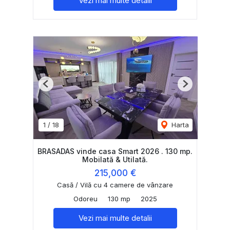
Vezi mai multe detalii
Previous
Next
1
/
18
Harta
BRASADAS vinde casa Smart 2026 . 130 mp.
Mobilată & Utilată.
215,000 €
Casă / Vilă cu 4 camere de vânzare
Odoreu
130 mp
2025
Vezi mai multe detalii