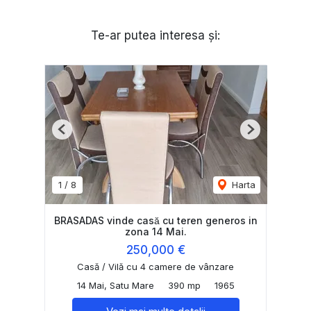
Te-ar putea interesa și:
Previous
Next
1
/
8
Harta
BRASADAS vinde casă cu teren generos in
zona 14 Mai.
250,000 €
Casă / Vilă cu 4 camere de vânzare
14 Mai, Satu Mare
390 mp
1965