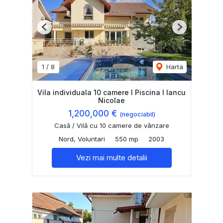
Previous
Next
1
/
8
Harta
Vila individuala 10 camere I Piscina I Iancu
Nicolae
1,200,000 €
(negociabil)
Casă / Vilă cu 10 camere de vânzare
Nord, Voluntari
550 mp
2003
Vezi mai multe detalii