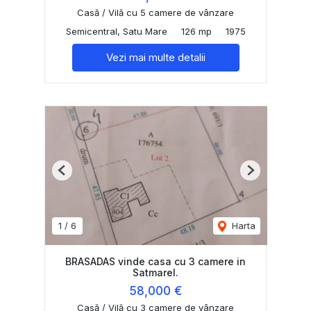
Casă / Vilă cu 5 camere de vânzare
Semicentral, Satu Mare
126 mp
1975
Vezi mai multe detalii
Previous
Next
1
/
6
Harta
BRASADAS vinde casa cu 3 camere in
Satmarel.
58,000 €
Casă / Vilă cu 3 camere de vânzare