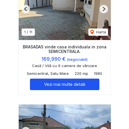
Previous
Next
1
/
11
Harta
BRASADAS vinde casa individuala in zona
SEMICENTRALA.
169,990 €
(negociabil)
Casă / Vilă cu 6 camere de vânzare
Semicentral, Satu Mare
220 mp
1980
Vezi mai multe detalii