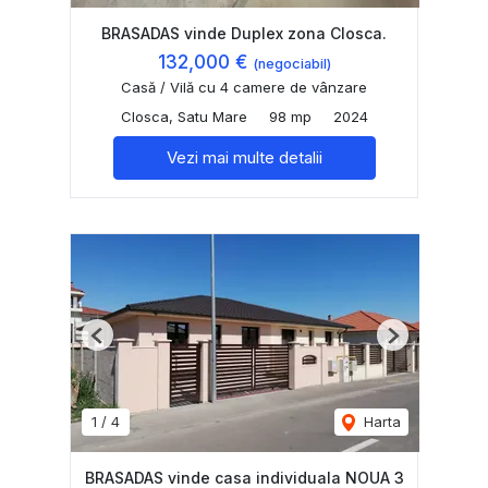
BRASADAS vinde Duplex zona Closca.
132,000 €
(negociabil)
Casă / Vilă cu 4 camere de vânzare
Closca, Satu Mare
98 mp
2024
Vezi mai multe detalii
Previous
Next
1
/
4
Harta
BRASADAS vinde casa individuala NOUA 3