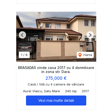
Previous
Next
1
/
8
Harta
BRASADAS vinde casa 2017 cu 4 dormitoare
in zona str. Dara.
275,000 €
Casă / Vilă cu 4 camere de vânzare
Aurel Vlaicu, Satu Mare
240 mp
2017
Vezi mai multe detalii