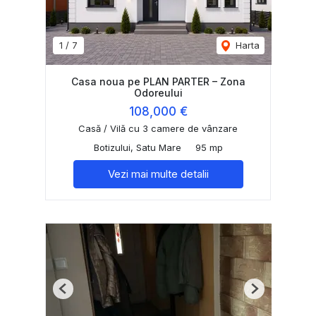
1
/
7
Harta
Casa noua pe PLAN PARTER – Zona
Odoreului
108,000 €
Casă / Vilă cu 3 camere de vânzare
Botizului, Satu Mare
95 mp
Vezi mai multe detalii
Previous
Next