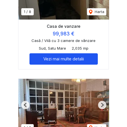
1
/
8
Harta
Casa de vanzare
99,983 €
Casă / Vilă cu 3 camere de vânzare
Sud, Satu Mare
2,035 mp
Vezi mai multe detalii
Previous
Next