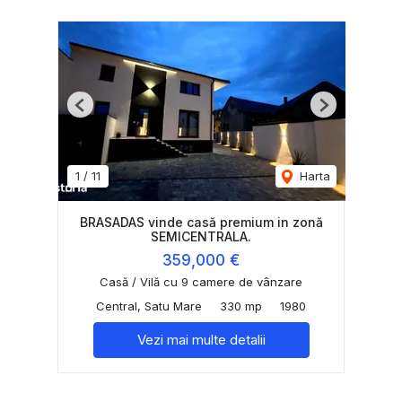
Previous
Next
1
/
11
Harta
BRASADAS vinde casă premium in zonă
SEMICENTRALA.
359,000 €
Casă / Vilă cu 9 camere de vânzare
Central, Satu Mare
330 mp
1980
Vezi mai multe detalii