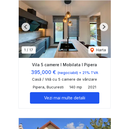
Previous
Next
1
/
17
Harta
Vila 5 camere I Mobilata I Pipera
395,000 €
(negociabil) + 21% TVA
Casă / Vilă cu 5 camere de vânzare
Pipera, Bucuresti
140 mp
2021
Vezi mai multe detalii