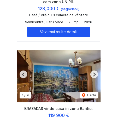
cam zona UNIRII.
128,000 €
(negociabil)
Casă / Vilă cu 3 camere de vânzare
Semicentral, Satu Mare
75 mp
2026
Vezi mai multe detalii
Previous
Next
1
/
9
Harta
BRASADAS vinde casa in zona Baritiu.
119,900 €