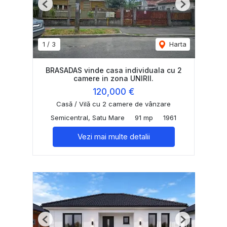
Previous
Next
1
/
3
Harta
BRASADAS vinde casa individuala cu 2
camere in zona UNIRII.
120,000 €
Casă / Vilă cu 2 camere de vânzare
Semicentral, Satu Mare
91 mp
1961
Vezi mai multe detalii
Previous
Next