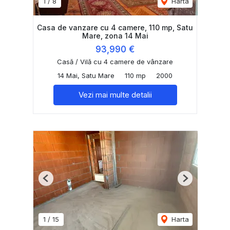
1
/
8
Harta
Casa de vanzare cu 4 camere, 110 mp, Satu
Mare, zona 14 Mai
93,990 €
Casă / Vilă cu 4 camere de vânzare
14 Mai, Satu Mare
110 mp
2000
Vezi mai multe detalii
Previous
Next
1
/
15
Harta