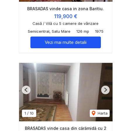
BRASADAS vinde casa in zona Baritiu.
119,900 €
Casă / Vilă cu 5 camere de vânzare
Semicentral, Satu Mare
126 mp
1975
Vezi mai multe detalii
Previous
Next
1
/
10
Harta
BRASADAS vinde casa din cărămidă cu 2