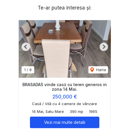
Te-ar putea interesa și:
Previous
Next
1
/
8
Harta
BRASADAS vinde casă cu teren generos in
zona 14 Mai.
250,000 €
Casă / Vilă cu 4 camere de vânzare
14 Mai, Satu Mare
390 mp
1965
Vezi mai multe detalii