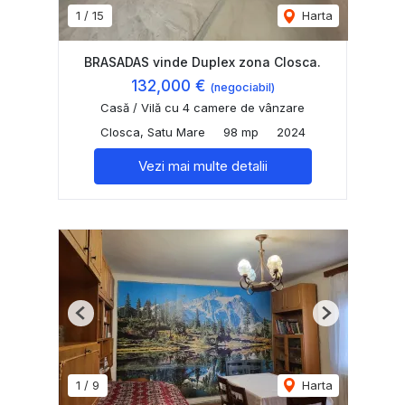
1
/
15
Harta
BRASADAS vinde Duplex zona Closca.
132,000 €
(negociabil)
Casă / Vilă cu 4 camere de vânzare
Closca, Satu Mare
98 mp
2024
Vezi mai multe detalii
Previous
Next
1
/
9
Harta