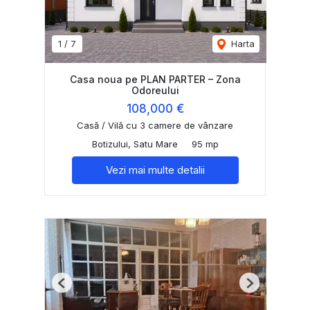
1
/
7
Harta
Casa noua pe PLAN PARTER – Zona
Odoreului
108,000 €
Casă / Vilă cu 3 camere de vânzare
Botizului, Satu Mare
95 mp
Vezi mai multe detalii
Previous
Next