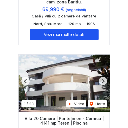
cam. zona Baritiu.
69,990 €
(negociabil)
Casă / Vilă cu 2 camere de vânzare
Nord, Satu Mare
120 mp
1996
Vezi mai multe detalii
Previous
Next
1
/
28
Video
Harta
Vila 20 Camere | Pantelimon - Cernica |
4141 mp Teren | Piscina