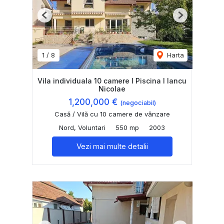
Previous
Next
1
/
8
Harta
Vila individuala 10 camere I Piscina I Iancu
Nicolae
1,200,000 €
(negociabil)
Casă / Vilă cu 10 camere de vânzare
Nord, Voluntari
550 mp
2003
Vezi mai multe detalii