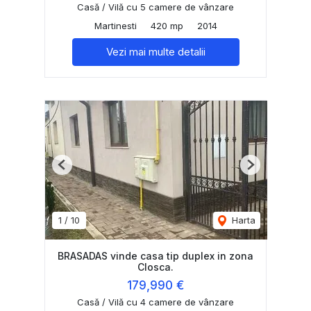
Casă / Vilă cu 5 camere de vânzare
Martinesti
420 mp
2014
Vezi mai multe detalii
Previous
Next
1
/
10
Harta
BRASADAS vinde casa tip duplex in zona
Closca.
179,990 €
Casă / Vilă cu 4 camere de vânzare