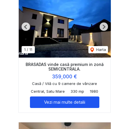
Previous
Next
1
/
11
Harta
BRASADAS vinde casă premium in zonă
SEMICENTRALA.
359,000 €
Casă / Vilă cu 9 camere de vânzare
Central, Satu Mare
330 mp
1980
Vezi mai multe detalii