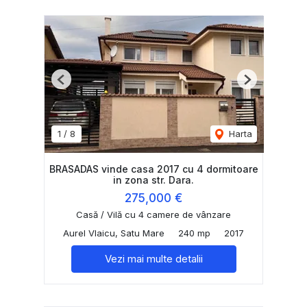
Previous
Next
1
/
8
Harta
BRASADAS vinde casa 2017 cu 4 dormitoare
in zona str. Dara.
275,000 €
Casă / Vilă cu 4 camere de vânzare
Aurel Vlaicu, Satu Mare
240 mp
2017
Vezi mai multe detalii