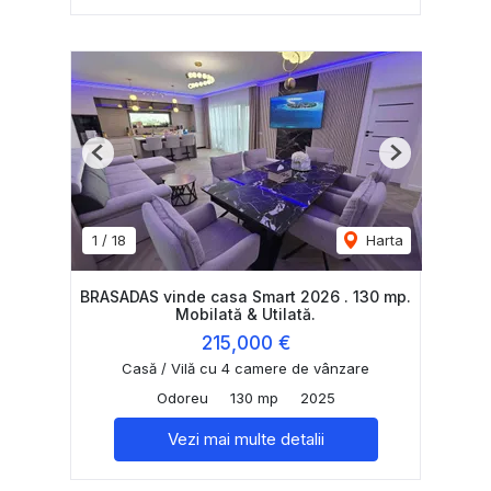
Previous
Next
1
/
18
Harta
BRASADAS vinde casa Smart 2026 . 130 mp.
Mobilată & Utilată.
215,000 €
Casă / Vilă cu 4 camere de vânzare
Odoreu
130 mp
2025
Vezi mai multe detalii