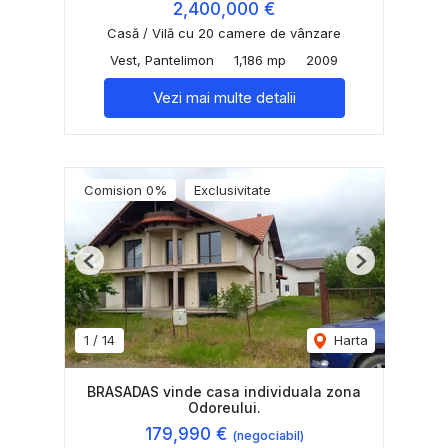
2,400,000 €
Casă / Vilă cu 20 camere de vânzare
Vest, Pantelimon
1,186 mp
2009
Vezi mai multe detalii
Comision 0%
Exclusivitate
Previous
Next
1
/
14
Harta
BRASADAS vinde casa individuala zona
Odoreului.
179,990 €
(negociabil)