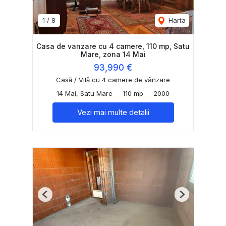
1
/
8
Harta
Casa de vanzare cu 4 camere, 110 mp, Satu
Mare, zona 14 Mai
93,990 €
Casă / Vilă cu 4 camere de vânzare
14 Mai, Satu Mare
110 mp
2000
Vezi mai multe detalii
Previous
Next