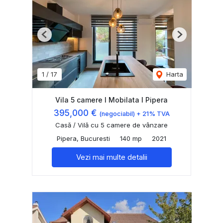
Previous
Next
1
/
17
Harta
Vila 5 camere I Mobilata I Pipera
395,000 €
(negociabil) + 21% TVA
Casă / Vilă cu 5 camere de vânzare
Pipera, Bucuresti
140 mp
2021
Vezi mai multe detalii