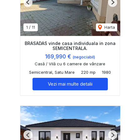
Previous
Next
1
/
11
Harta
BRASADAS vinde casa individuala in zona
SEMICENTRALA.
169,990 €
(negociabil)
Casă / Vilă cu 6 camere de vânzare
Semicentral, Satu Mare
220 mp
1980
Vezi mai multe detalii
Previous
Next