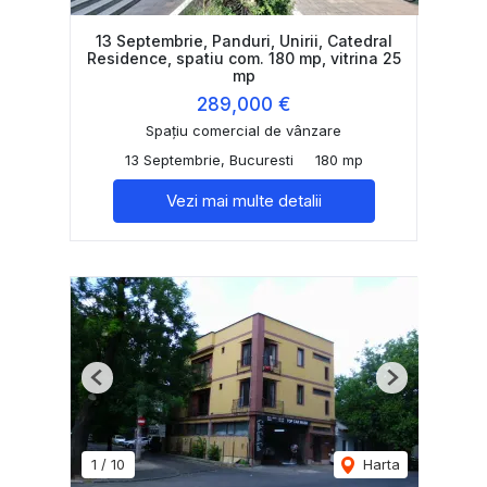
13 Septembrie, Panduri, Unirii, Catedral
Residence, spatiu com. 180 mp, vitrina 25
mp
289,000 €
Spațiu comercial de vânzare
13 Septembrie, Bucuresti
180 mp
Vezi mai multe detalii
Previous
Next
1
/
10
Harta