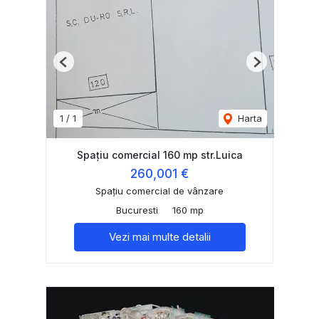
Previous
Next
1
/
1
Harta
Spațiu comercial 160 mp str.Luica
260,001 €
Spațiu comercial de vânzare
Bucuresti
160 mp
Vezi mai multe detalii