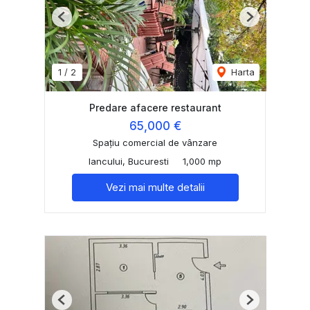
Previous
Next
1
/
2
Harta
Predare afacere restaurant
65,000 €
Spațiu comercial de vânzare
Iancului, Bucuresti
1,000 mp
Vezi mai multe detalii
Previous
Next