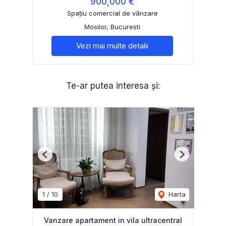
900,000 €
Spațiu comercial de vânzare
Mosilor, Bucuresti
Vezi mai multe detalii
Te-ar putea interesa și:
Previous
Next
1
/
10
Harta
Vanzare apartament in vila ultracentral