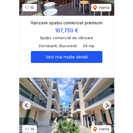
1
/
10
Harta
Vanzare spațiu comercial premium
167,750 €
Spațiu comercial de vânzare
Dorobanti, Bucuresti
24 mp
Vezi mai multe detalii
Previous
Next
1
/
14
Harta