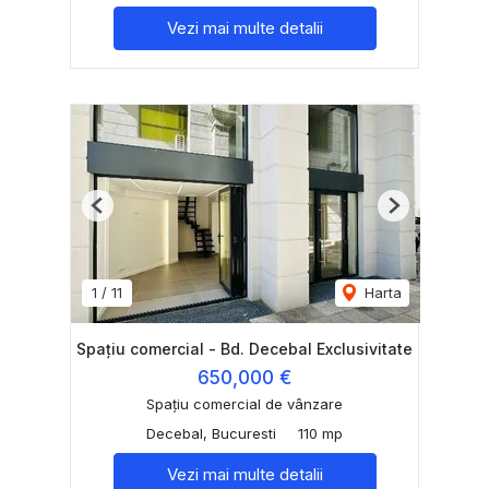
Vezi mai multe detalii
Previous
Next
1
/
11
Harta
Spaţiu comercial - Bd. Decebal Exclusivitate
650,000 €
Spațiu comercial de vânzare
Decebal, Bucuresti
110 mp
Vezi mai multe detalii