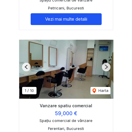
Petricani, Bucuresti
Vezi mai multe detalii
Previous
Next
1
/
10
Harta
Vanzare spatiu comercial
59,000 €
Spațiu comercial de vânzare
Ferentari, Bucuresti