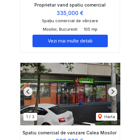
Proprietar vand spatiu comercial
335,000 €
Spațiu comercial de vânzare
Mosilor, Bucuresti
105 mp
Vezi mai multe detalii
Previous
Next
1
/
3
Harta
Spatiu comercial de vanzare Calea Mosilor