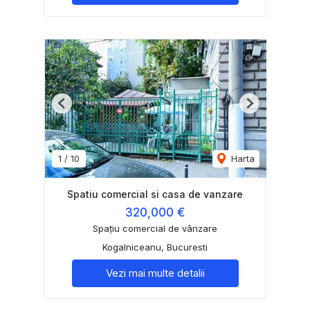
Previous
Next
1
/
10
Harta
Spatiu comercial si casa de vanzare
320,000 €
Spațiu comercial de vânzare
Kogalniceanu, Bucuresti
Vezi mai multe detalii