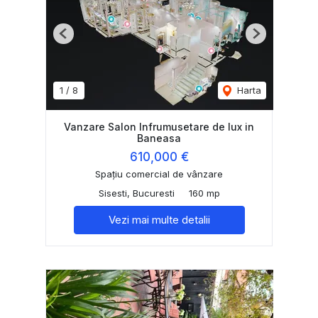
Previous
Next
1
/
8
Harta
Vanzare Salon Infrumusetare de lux in
Baneasa
610,000 €
Spațiu comercial de vânzare
Sisesti, Bucuresti
160 mp
Vezi mai multe detalii