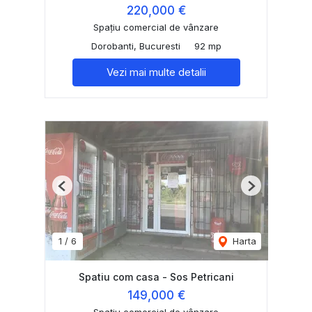
220,000 €
Spațiu comercial de vânzare
Dorobanti, Bucuresti
92 mp
Vezi mai multe detalii
Previous
Next
1
/
6
Harta
Spatiu com casa - Sos Petricani
149,000 €
Spațiu comercial de vânzare