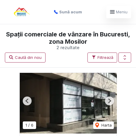
Sună acum
Meniu
Spații comerciale de vânzare în Bucuresti,
zona Mosilor
2 rezultate
Caută din nou
Filtrează
Previous
Next
1
/
6
Harta