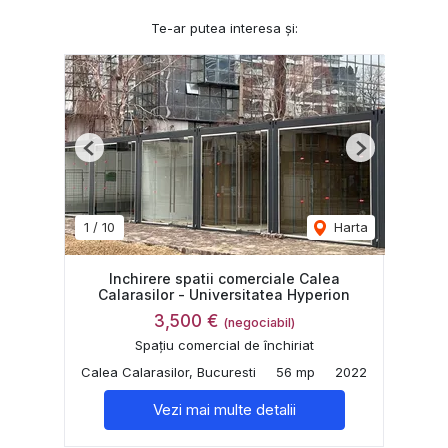
Te-ar putea interesa și:
Previous
Next
1
/
10
Harta
Inchirere spatii comerciale Calea
Calarasilor - Universitatea Hyperion
3,500 €
(negociabil)
Spațiu comercial de închiriat
Calea Calarasilor, Bucuresti
56 mp
2022
Vezi mai multe detalii