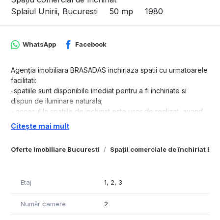
Splaiul Unirii, Bucuresti
50 mp
1980
WhatsApp
Facebook
Agenția imobiliara BRASADAS inchiriaza spatii cu urmatoarele
facilitati:
-spatiile sunt disponibile imediat pentru a fi inchiriate si
dispun de iluminare naturala;
- accesul la spatiile de inchiriat este usor de realizat, avand
mai multe posibilitati de intrare-iesire (scari si/sau lifturi de
Citește mai mult
persoane / de mare capacitate);
- suprafetele de inchiriat sunt compartimentabile si pot fi
Oferte imobiliare Bucuresti
Spații comerciale de închiriat Bu
divizate in functie de necesitatile clientului;
- oferta este de open space cu finisari precum mocheta /
linoleum / parchet, tavan fals, usi / geamuri termopan,
Etaj
1, 2, 3
jaluzele verticale, sistem individual de climatizare cu
posibilitati de compartimentare pe cheltuiala clientului;
Număr camere
2
- spatiile sunt prevazute cu instalatii termice conectate la
centrala termica a societatii