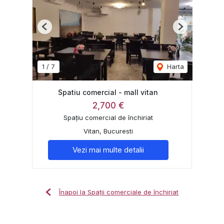
Previous
Next
1
/
7
Harta
Spatiu comercial - mall vitan
2,700 €
Spațiu comercial de închiriat
Vitan, Bucuresti
Vezi mai multe detalii
Înapoi la Spații comerciale de închiriat