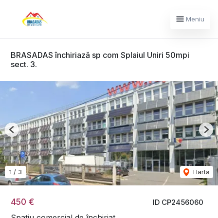
Meniu
BRASADAS închiriază sp com Splaiul Uniri 50mpi
sect. 3.
Previous
Nex
1
/
3
Harta
450 €
ID CP2456060
Spațiu comercial de închiriat