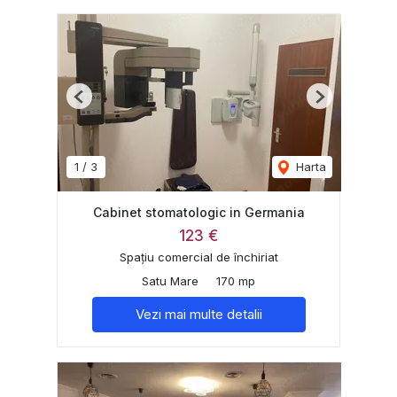
Previous
Next
1
/
3
Harta
Cabinet stomatologic in Germania
123 €
Spațiu comercial de închiriat
Satu Mare
170 mp
Vezi mai multe detalii