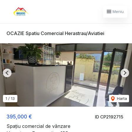
Meniu
OCAZIE Spatiu Comercial Herastrau/Aviatiei
Previous
Nex
1
/
13
Harta
395,000 €
ID CP2192715
Spațiu comercial de vânzare