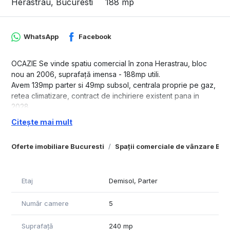
Herastrau, Bucuresti
188 mp
WhatsApp
Facebook
OCAZIE Se vinde spatiu comercial în zona Herastrau, bloc
nou an 2006, suprafață imensa - 188mp utili.
Avem 139mp parter si 49mp subsol, centrala proprie pe gaz,
retea climatizare, contract de inchiriere existent pana in
2028.
Pret 395000EUR
Citește mai mult
Oferte imobiliare Bucuresti
Spații comerciale de vânzare Buc
Etaj
Demisol, Parter
Număr camere
5
Suprafață
240 mp