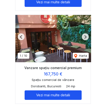
Vezi mai multe detalii
Previous
Next
1
/
10
Harta
Vanzare spațiu comercial premium
167,750 €
Spațiu comercial de vânzare
Dorobanti, Bucuresti
24 mp
Vezi mai multe detalii