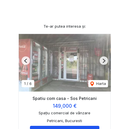
Te-ar putea interesa și:
Previous
Next
1
/
6
Harta
Spatiu com casa - Sos Petricani
149,000 €
Spațiu comercial de vânzare
Petricani, Bucuresti