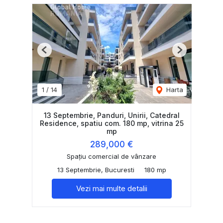
Previous
Next
1
/
14
Harta
13 Septembrie, Panduri, Unirii, Catedral
Residence, spatiu com. 180 mp, vitrina 25
mp
289,000 €
Spațiu comercial de vânzare
13 Septembrie, Bucuresti
180 mp
Vezi mai multe detalii