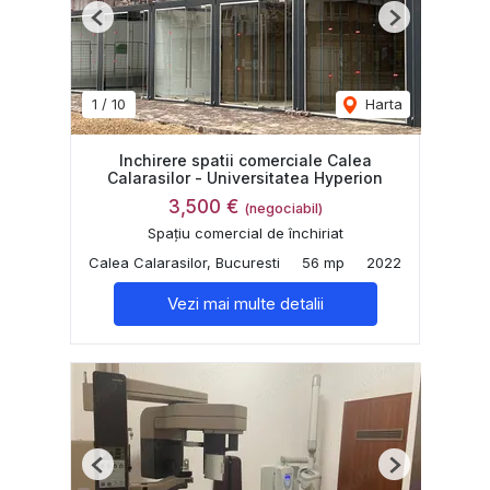
Previous
Next
1
/
10
Harta
Inchirere spatii comerciale Calea
Calarasilor - Universitatea Hyperion
3,500 €
(negociabil)
Spațiu comercial de închiriat
Calea Calarasilor, Bucuresti
56 mp
2022
Vezi mai multe detalii
Previous
Next