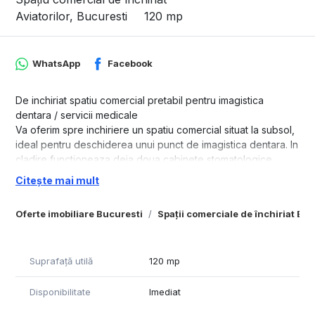
Aviatorilor, Bucuresti
120 mp
WhatsApp
Facebook
De inchiriat spatiu comercial pretabil pentru imagistica
dentara / servicii medicale
Va oferim spre inchiriere un spatiu comercial situat la subsol,
ideal pentru deschiderea unui punct de imagistica dentara. In
cladire functioneaza deja doua cabinete stomatologice,
ceea ce il face o alegere excelenta pentru un centru de
Citește mai mult
radiologie dentara. De asemenea, spatiul este potrivit si
pentru alte activitati medicale conexe, precum: laborator de
Oferte imobiliare Bucuresti
Spații comerciale de închiriat Bu
analize, cabinet de ortodontie, centru de fizioterapie sau
dermatologie estetica.
Detalii locatie:
Suprafață utilă
120 mp
Disponibilitate
Imediat