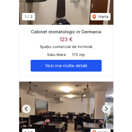
1
/
3
Harta
Cabinet stomatologic in Germania
123 €
Spațiu comercial de închiriat
Satu Mare
170 mp
Vezi mai multe detalii
Previous
Next