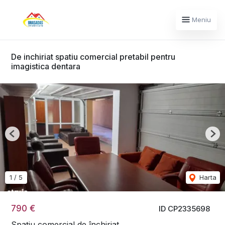
Meniu
De inchiriat spatiu comercial pretabil pentru
imagistica dentara
Previous
Nex
1
/
5
Harta
790 €
ID CP2335698
Spațiu comercial de închiriat