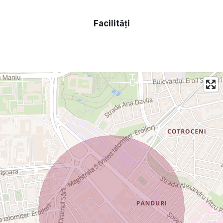
beton armat).
Suprastructura de tip cadre de beton armat, alcatuita din
Facilități
stalpi, pereti si plansee din beton armat. La realizarea
structurii de rezistenta s-au folosit beton de rezistenta
C25/30 in plansee si C30/37 in elementele verticale (stalpi si
pereti). Otelul beton utilizat in armare este de tip BST500S.
Acoperisul constructiei este de tip sarpanta din lemn ecarisat
de rasinoase cu invelitoare din tabla faltuita. Toate
elementele componente ale sarpantei din lemn (popi,
capriori, clesti, cosoroabe, astereala) au fost supuse
tratamentului impotriva cariilor, insectelor, mucegaiului,
fungilor si nu in ultimul rand impotriva focului.
Toate materialele utilizate in executia structurii de rezistenta
au fost prevazute in proiectul tehnic de rezistenta mecanica
si stabilitate si, au fost insotite de fise tehnice, agrement
tehnic de conformitate, documente ce se regasesc in Cartea
Tehnica a Constructiei.
Constructia a fost proiectata sa reziste la cutremure cu
magnitudinea cuprinsa intre 8 si 8,5 grade pe scara Richter.
Izolarea este realizata cu polistiren expandat EPS 80 de 100
mm ecranat intre nivele cu vata bazaltica de 100 mm pentru
confort termic, acustic, siguranta la incendiu si un impact