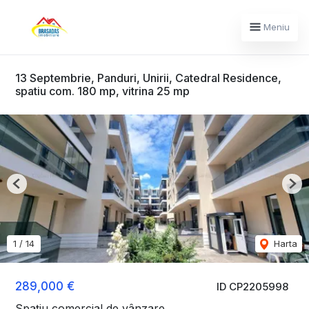
Meniu
13 Septembrie, Panduri, Unirii, Catedral Residence,
spatiu com. 180 mp, vitrina 25 mp
Previous
Nex
1
/
14
Harta
289,000 €
ID CP2205998
Spațiu comercial de vânzare