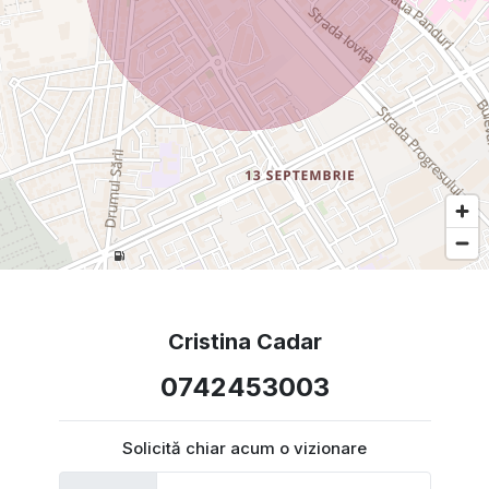
redus asupra mediului inconjurator
Tencuiala decorativa de exterior este rezistenta la apa,
texturata, permeabila la vapori, rezistenta la fisuri si solicitari
mecanice, protejeaza izolatia termica, durabila, usor de
revopsit pentru a da in viitor cladirii un aer proaspat si a
facilita intretinerea si repararea.
Ferestre Salamander Bluevolution 82 – Noua generatie a
sistemului Blu Evolution are o structura inovativa cu 6
camere, adancime constructiva de 82 mm. Sistemul dispune
de o protectie termica optima oferind cea mai buna eficienta
energetica. Izolarea termica a ferestrei Blu Evolution 82 este
excelenta pentru ca garnitura mediana imbunatateste
proprietatile termice si acustice si ofera o protectie sigura
impotriva vantului si ploii.
Cristina Cadar
Accesorii feronerie ROTO NT
Geam termopan 44 mm Tripan Clar + Clar + Low-e
0742453003
Finisaj Gri Graphite
Garantie – 24 luni
VIDEOINTERFON ELECTRA SMART
Solicită chiar acum o vizionare
Videointerfon ELECTRA SMART – Panou exterior cu
suprafata GLASS securizata 8 mm, carcasa aluminiu, camera