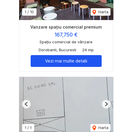
1
/
10
Harta
Vanzare spațiu comercial premium
167,750 €
Spațiu comercial de vânzare
Dorobanti, Bucuresti
24 mp
Vezi mai multe detalii
Previous
Next
1
/
1
Harta