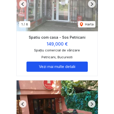
Previous
Next
1
/
6
Harta
Spatiu com casa - Sos Petricani
149,000 €
Spațiu comercial de vânzare
Petricani, Bucuresti
Vezi mai multe detalii
Previous
Next