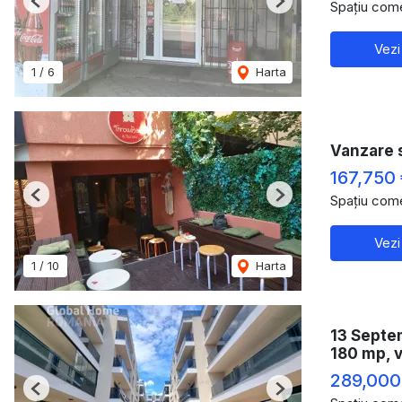
Spațiu come
Previous
Next
Vezi
1
/
6
Harta
Vanzare 
167,750
Spațiu come
Previous
Next
Vezi
1
/
10
Harta
13 Septem
180 mp, v
289,000
Previous
Next