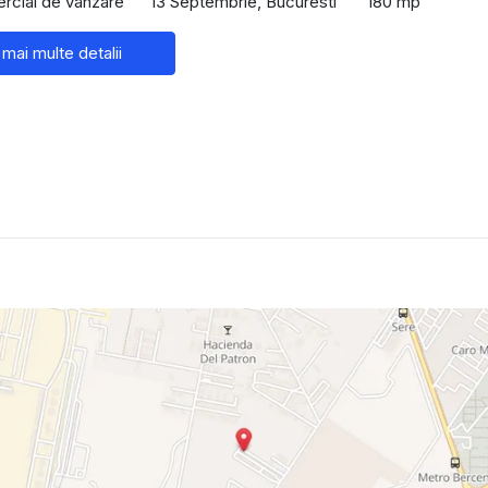
rcial de vânzare
13 Septembrie, Bucuresti
180 mp
 mai multe detalii