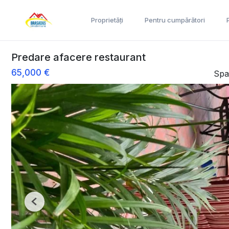
Proprietăți
Pentru cumpărători
Predare afacere restaurant
65,000 €
Spa
Previous