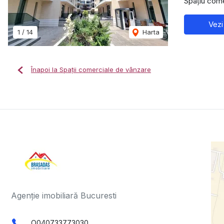
Spațiu come
Vezi
1
/
14
Harta
Înapoi la Spații comerciale de vânzare
Agenție imobiliară Bucuresti
O040733773030