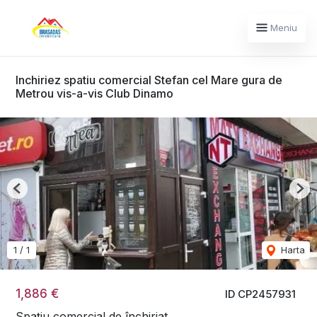
Meniu
Inchiriez spatiu comercial Stefan cel Mare gura de
Metrou vis-a-vis Club Dinamo
Previous
Nex
1
/
1
Harta
1,886 €
ID CP2457931
Spațiu comercial de închiriat