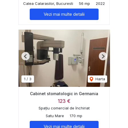
Calea Calarasilor, Bucuresti
56 mp
2022
Vezi mai multe detalii
Previous
Next
1
/
3
Harta
Cabinet stomatologic in Germania
123 €
Spațiu comercial de închiriat
Satu Mare
170 mp
Vezi mai multe detalii