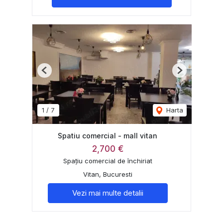
Previous
Next
1
/
7
Harta
Spatiu comercial - mall vitan
2,700 €
Spațiu comercial de închiriat
Vitan, Bucuresti
Vezi mai multe detalii