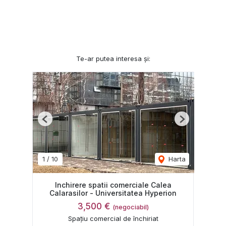
Te-ar putea interesa și:
Previous
Next
1
/
10
Harta
Inchirere spatii comerciale Calea
Calarasilor - Universitatea Hyperion
3,500 €
(negociabil)
Spațiu comercial de închiriat