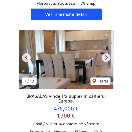
Floreasca, Bucuresti
79.2 mp
Vezi mai multe detalii
Previous
Next
1
/
13
Harta
BRASADAS vinde 1/2 duplex în cartierul
Europa.
475,000 €
1,700 €
Casă / Vilă cu 4 camere de vânzare
Europa, Cluj-Napoca
170 mp
2019