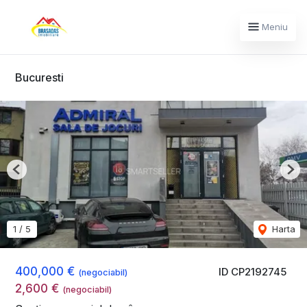
Meniu
Bucuresti
Previous
Nex
1
/
5
Harta
400,000 €
ID CP2192745
(negociabil)
2,600 €
(negociabil)