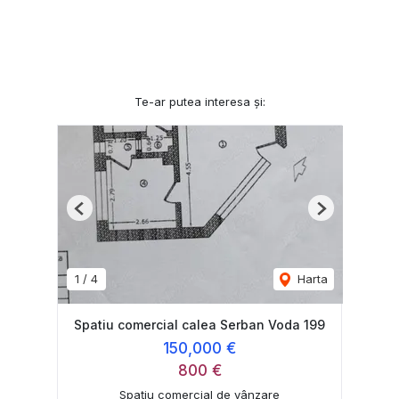
Te-ar putea interesa și:
Previous
Next
1
/
4
Harta
Spatiu comercial calea Serban Voda 199
150,000 €
800 €
Spațiu comercial de vânzare