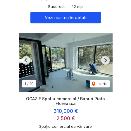
Bucuresti
42 mp
Vezi mai multe detalii
Previous
Next
1
/
19
Harta
OCAZIE Spatiu comercial / Birouri Piata
Floreasca
310,000 €
2,500 €
Spațiu comercial de vânzare