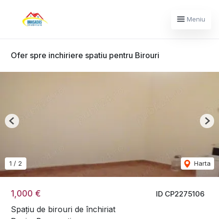
Meniu
Ofer spre inchiriere spatiu pentru Birouri
Previous
Nex
1
/
2
Harta
1,000 €
ID CP2275106
Spațiu de birouri de închiriat