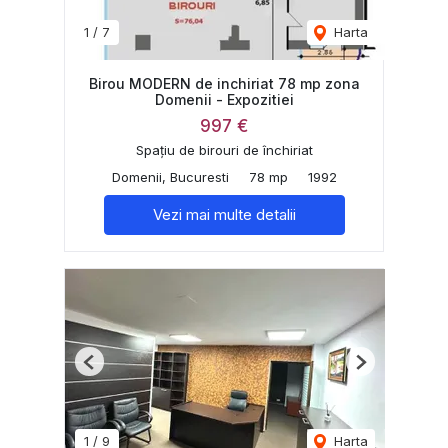
1
/
7
Harta
Birou MODERN de inchiriat 78 mp zona
Domenii - Expozitiei
997 €
Spațiu de birouri de închiriat
Domenii, Bucuresti
78 mp
1992
Vezi mai multe detalii
Previous
Next
1
/
9
Harta