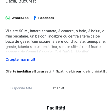
Dacia, Bucuresti
WhatsApp
Facebook
Vila are 90 m , intrare separata, 3 camere, o baie, 3 holuri, o
mini bucatarie, un balcon, incalzire cu centrala termica pe
baza de gaze, iluminatoare, 2 aere conditionate, termopane,
gresie, faianta si o usa metalica, si nu in ultimul rand foarte
aproape de Centrul Capitalei (Bld. DACIA - Mosilor).
Citește mai mult
Oferte imobiliare Bucuresti
Spații de birouri de închiriat Bucu
Disponibilitate
Imediat
Facilități