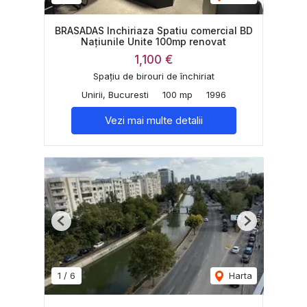
BRASADAS Inchiriaza Spatiu comercial BD
Națiunile Unite 100mp renovat
1,100 €
Spațiu de birouri de închiriat
Unirii, Bucuresti
100 mp
1996
Vezi mai multe detalii
Previous
Next
1
/
6
Harta