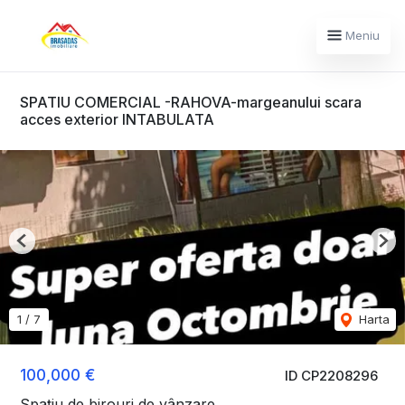
Meniu
SPATIU COMERCIAL -RAHOVA-margeanului scara
acces exterior INTABULATA
Previous
Nex
1
/
7
Harta
100,000 €
ID CP2208296
Spațiu de birouri de vânzare