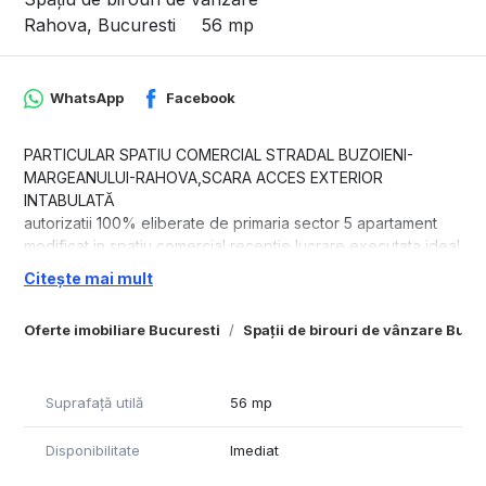
Rahova, Bucuresti
56 mp
WhatsApp
Facebook
PARTICULAR SPATIU COMERCIAL STRADAL BUZOIENI-
MARGEANULUI-RAHOVA,SCARA ACCES EXTERIOR
INTABULATĂ
autorizatii 100% eliberate de primaria sector 5 apartament
modificat in spatiu comercial receptie lucrare executata ideal
firma, vitrina 12 m la bulevard
Citește mai mult
Detalii suplimentare
Aer conditionat, Alarma, apa{apometre}, curent electric 380,
Oferte imobiliare Bucuresti
Spații de birouri de vânzare Bucu
gaze, un grup sanitar, internet, renovat la alb VAD
COMERCIAL VITRINA STRADALA 12M PE STRADA BUZOIENI
IDEAL SPATIU BIROURI,STOMATOLOGIE,NOTARIAT,ETC in
Suprafață utilă
56 mp
spatiu a funcționat FARMACIA VERDE 20 de ani si salonul timp
de 4 ani cu o chirie de 8400 euro anual
Disponibilitate
Imediat