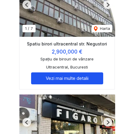
Previous
Next
1
/
7
Harta
Spatiu birori ultracentral str. Negustori
2,900,000 €
Spațiu de birouri de vânzare
Ultracentral, Bucuresti
Vezi mai multe detalii
Previous
Next