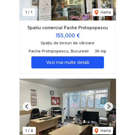
1
/
1
Harta
Spatiu comercial Pache Protopopescu
155,000 €
Spațiu de birouri de vânzare
Pache Protopopescu, Bucuresti
36 mp
Vezi mai multe detalii
Previous
Next
1
/
8
Harta