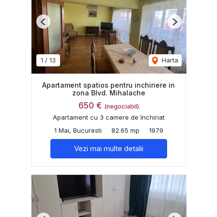
Previous
Next
1
/
13
Harta
Apartament spatios pentru inchiriere in
zona Blvd. Mihalache
650 €
(negociabil)
Apartament cu 3 camere de închiriat
1 Mai, Bucuresti
82.65 mp
1979
Vezi mai multe detalii