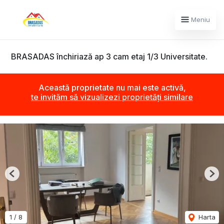
Meniu
BRASADAS închiriază ap 3 cam etaj 1/3 Universitate.
Această proprietate nu mai este activă,
te invităm să vizualizezi proprietăți similare
Previous
Nex
1
/
8
Harta