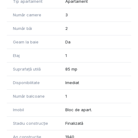
Tip apartament
Apartament
un balcon deschis. Momentan, apartamentul nu este mobilat,
dar se poate mobila la cerere.
Număr camere
3
www.brasadas.com.
Număr băi
2
Geam la baie
Da
Etaj
1
Suprafață utilă
85 mp
Disponibilitate
Imediat
Număr balcoane
1
Imobil
Bloc de apart.
Stadiu construcție
Finalizată
An construcție
1940