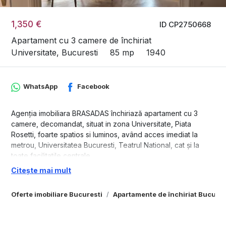
1,350 €
ID CP2750668
Apartament cu 3 camere de închiriat
Universitate, Bucuresti
85 mp
1940
WhatsApp
Facebook
Agenția imobiliara BRASADAS închiriază apartament cu 3
camere, decomandat, situat in zona Universitate, Piata
Rosetti, foarte spatios si luminos, având acces imediat la
metrou, Universitatea Bucuresti, Teatrul National, cat și la
toate facilitatile centrale.
Apartamentul este pretabil pentru o familie/cuplu, are doua
Citește mai mult
bai si este situat la etajul 1 intr-un imobil interbelic de tip butic,
cu 3 etaje si parter inalt, protejat de zgomotul bulevardului
Oferte imobiliare Bucuresti
Apartamente de închiriat Bucures
principal, având în vedere ca se află in planul 2. Încălzirea
este centralizata, iar apartamentul a fost recent renovat, fiind
dotat cu aer conditionat si bucatarie complet utilitata, cat și