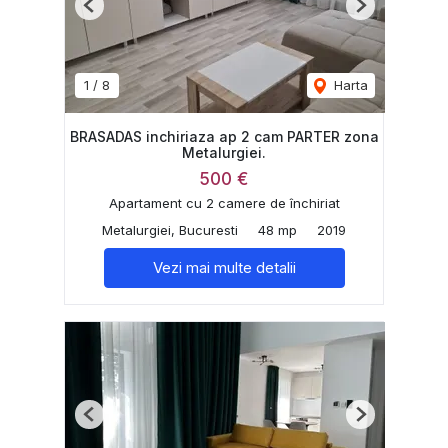
Previous
Next
1
/
8
Harta
BRASADAS inchiriaza ap 2 cam PARTER zona
Metalurgiei.
500 €
Apartament cu 2 camere de închiriat
Metalurgiei, Bucuresti
48 mp
2019
Vezi mai multe detalii
Previous
Next