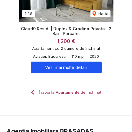
1
/
8
Harta
Cloud9 Resid. | Duplex & Gradina Privata | 2
Bai | Parcare.
1,200 €
Apartament cu 2 camere de închiriat
Aviatiei, Bucuresti
110 mp
2020
Vezi mai multe detalii
Înapoi la Apartamente de închiriat
Agenția Imobiliara BRASADAS